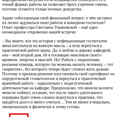
очный формат работы не позволяет брать утренние смены,
поэтому остаются только ночные дежурства.
Задаю собеседницам свой финальный вопрос: о чём заставил
их лично задуматься опыт работы в ковидном госпитале?
Ответ профессора Светланы Ульяновской – ещё одно
неожиданное откровение нашей встречи:
– Вы знаете, вся эта история с инфекционным госпиталем
меня натолкнула на важную мысль – я хочу вернуться к
практической работе врача. Да, я люблю и дорожу кафедрой,
она – мой второй дом, ей я посвящаю максимум своего
времени, энергии и мыслей. Но! Работа с пациентами,
реальная помощь, которую ты можешь оказать человеку, – тот
«наркотик», без которого теперь будет сложно жить дальше.
Поэтому я приняла решение восстановить свой сертификат по
хирургической стоматологии и вернуться к практической
врачебной работе – параллельно с педагогической
деятельностью на кафедре. Предполагаю, что многие коллеги
меня не поймут, осознаю, что после такого длительного
перерыва будет очень сложно вернуться к практике, что
придётся долго и много учиться… Тем не менее я морально,
эмоционально и физически к этому готова.