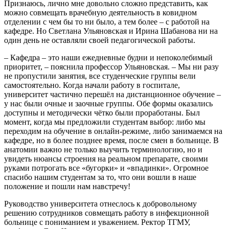
Признаюсь, лично мне довольно сложно представить, как
можно совмещать врачебную деятельность в ковидном
отделении с чем бы то ни было, а тем более – с работой на
кафедре. Но Светлана Ульяновская и Ирина Шабанова ни на
один день не оставляли своей педагогической работы.
– Кафедра – это наши ежедневные будни и непоколебимый
приоритет, – пояснила профессор Ульяновская. – Мы ни разу
не пропустили занятия, все студенческие группы вели
самостоятельно. Когда начали работу в госпитале,
университет частично перешёл на дистанционное обучение –
у нас были очные и заочные группы. Обе формы оказались
доступны и методически чётко были проработаны. Был
момент, когда мы предложили студентам выбор: либо мы
переходим на обучение в онлайн-режиме, либо занимаемся на
кафедре, но в более позднее время, после смен в больнице. В
анатомии важно не только выучить терминологию, но и
увидеть нюансы строения на реальном препарате, своими
руками потрогать все «бугорки» и «впадинки». Огромное
спасибо нашим студентам за то, что они вошли в наше
положение и пошли нам навстречу!
Руководство университета отнеслось к добровольному
решению сотрудников совмещать работу в инфекционной
больнице с пониманием и уважением. Ректор ТГМУ,