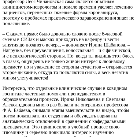
профессор Леся Чичановская сама является опытным
клиницистом-неврологом и немало времени уделяет лечению
пациентов, перенёсших тяжёлые формы коронавируса,
поэтому о проблемах практического здравоохранения знает не
понаслышке.
– Скажем прямо: было довольно сложно после 6-часовой
смены в СИЗах и масках приходить на кафедру и вести
занятия до позднего вечера, – дополняет Ирина Шабанова. –
Нагрузка, без преувеличения, колоссальная – и с физической,
и с психологической стороны. Но, когда ты видишь этот блеск
в глазах, ощущаешь не только живой интерес к любимому
предмету, но и уважение со стороны студентов – открывается
второе дыхание, откуда-то появляются силы, а весь негатив
мигом улетучивается!
Интересно, что отдельные клинические случаи в ковидном
госпитале частенько помогали преподавателям в
образовательном процессе. Ирина Николаевна и Светлана
Александровна много раз бывали на операциях профессора
Ф.А. Бабаева, снимали этапы вмешательств на видео, чтобы
потом показывать их студентам и обсуждать варианты
анатомических отклонений в сравнении с кафедральными
препаратами. Это привносило в учебный процесс свою
изюминку и серьезно повышало интерес к изучению