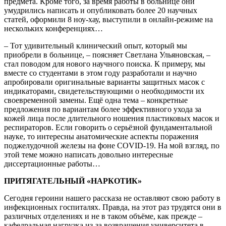
предмета. Кроме того, за время работы в больнице они
умудрились написать и опубликовать более 20 научных
статей, оформили 8 ноу-хау, выступили в онлайн-режиме на
нескольких конференциях…
– Тот удивительный клинический опыт, который мы
приобрели в больнице, – поясняет Светлана Ульяновская, –
стал поводом для нового научного поиска. К примеру, мы
вместе со студентами в этом году разработали и научно
апробировали оригинальные варианты защитных масок с
индикаторами, свидетельствующими о необходимости их
своевременной замены. Ещё одна тема – конкретные
предложения по вариантам более эффективного ухода за
кожей лица после длительного ношения пластиковых масок и
респираторов. Если говорить о серьёзной фундаментальной
науке, то интересны анатомические аспекты поражения
поджелудочной железы на фоне COVID-19. На мой взгляд, по
этой теме можно написать довольно интересные
диссертационные работы…
ПРИТЯГАТЕЛЬНЫЙ «НАРКОТИК»
Сегодня героини нашего рассказа не оставляют свою работу в
инфекционных госпиталях. Правда, на этот раз трудятся они в
различных отделениях и не в таком объёме, как прежде –
кафедральная нагрузка из-за возвращения университета в