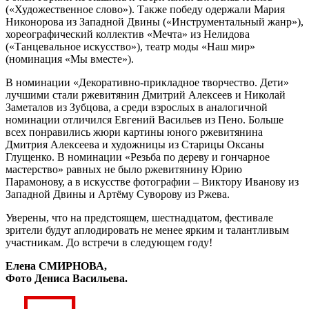
(«Художественное слово»). Также победу одержали Мария
Никонорова из Западной Двины («Инструментальный жанр»),
хореографический коллектив «Мечта» из Нелидова
(«Танцевальное искусство»), театр моды «Наш мир»
(номинация «Мы вместе»).
В номинации «Декоративно-прикладное творчество. Дети»
лучшими стали ржевитянин Дмитрий Алексеев и Николай
Заметалов из Зубцова, а среди взрослых в аналогичной
номинации отличился Евгений Васильев из Пено. Больше
всех понравились жюри картины юного ржевитянина
Дмитрия Алексеева и художницы из Старицы Оксаны
Глущенко. В номинации «Резьба по дереву и гончарное
мастерство» равных не было ржевитянину Юрию
Парамонову, а в искусстве фотографии – Виктору Иванову из
Западной Двины и Артёму Суворову из Ржева.
Уверены, что на предстоящем, шестнадцатом, фестивале
зрители будут аплодировать не менее ярким и талантливым
участникам. До встречи в следующем году!
Елена СМИРНОВА,
Фото Дениса Васильева.