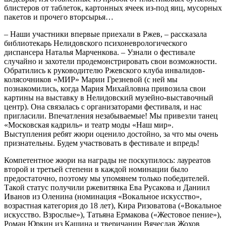
блистеров от таблеток, картонных ячеек из-под яиц, мусорных
пакетов и прочего вторсырья…
– Наши участники впервые приехали в Ржев, – рассказала
библиотекарь Нелидовского психоневрологического
диспансера Наталья Марченкова. – Узнали о фестивале
случайно и захотели продемонстрировать свои возможности.
Обратились к руководителю Ржевского клуба инвалидов-
колясочников «МИР» Марии Грезневой (с ней мы
познакомились, когда Мария Михайловна привозила свои
картины на выставку в Нелидовский музейно-выставочный
центр). Она связалась с организаторами фестиваля, и нас
пригласили. Впечатления незабываемые! Мы привезли танец
«Московская кадриль» и театр моды «Наш мир».
Выступления ребят жюри оценило достойно, за что мы очень
признательны. Будем участвовать в фестивале и впредь!
Компетентное жюри на награды не поскупилось: лауреатов
второй и третьей степени в каждой номинации было
предостаточно, поэтому мы упомянем только победителей.
Такой статус получили ржевитянка Ева Русакова и Даниил
Иванов из Оленина (номинация «Вокальное искусство»,
возрастная категория до 18 лет), Кира Ризоватова («Вокальное
искусство. Взрослые»), Татьяна Ермакова («Жестовое пение»),
Роман Юркин из Кашина и тверичанин Вячеслав Жохов