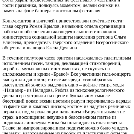
гости праздника, пользуясь моментом, делали снимки на
память на фоне баннера с логотипом фестиваля.
Конкурсантов и зрителей приветствовали почётные гости:
глава округа Роман Крылов, начальник отдела организации
работы по обеспечению жизнедеятельности инвалидов
министерства социальной защиты населения региона Ольга
Елисеева, председатель Тверского отделения Всероссийского
общества инвалидов Елена Дрягина.
В течение полутора часов зрители наслаждались талантливым
исполнением песен, танцев, декламацией стихотворений,
игрой на музыкальных инструментах, не скупясь на
аплодисменты и крики «Браво!» Все участники гала-концерта
выступили достойно, но всё же среди разнообразных
выступлений хочется выделить одно – дефиле театра моды
«Наш мир» из Нелидова. Ребята из психоневрологического
диспансера устроили на сцене в буквальном смысле
блестящий показ: всеми цветами радуги переливались наряды
из фантиков и компакт-дисков; костюм из надутых резиновых
перчаток под угрожающим названием «Вирус» вызывал не
страх, а восхищение; девушке в белоснежном платье из
подложки линолеума могла бы позавидовать иная невеста.
Также на импровизированном подиуме можно было увидеть
шедевры, изготовленные из пробок от пластиковых бутылок,