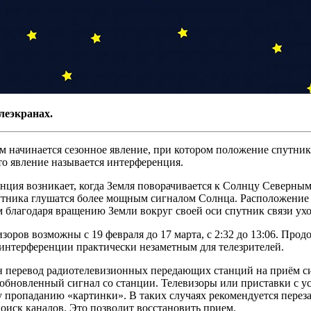
леэкранах.
ом начинается сезонное явление, при котором положение спутни
то явление называется интерференция.
енция возникает, когда Земля поворачивается к Солнцу Северны
спутника глушатся более мощным сигналом Солнца. Расположени
м благодаря вращению Земли вокруг своей оси спутник связи ухо
оров возможны с 19 февраля до 17 марта, с 2:32 до 13:06. Прод
интерференции практически незаметным для телезрителей.
н перевод радиотелевизионных передающих станций на приём си
зобновленный сигнал со станции. Телевизоры или приставки с 
пропаданию «картинки». В таких случаях рекомендуется переза
поиск каналов. Это позволит восстановить прием.