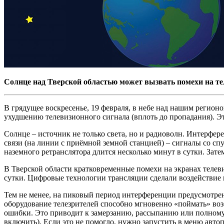
Солнце над Тверской областью может вызвать помехи на те
В грядущее воскресенье, 19 февраля, в небе над нашим регион
ухудшению телевизионного сигнала (вплоть до пропадания). Э
Солнце – источник не только света, но и радиоволн. Интерфер
связи (на линии с приёмной земной станцией) – сигналы со 
наземного ретранслятора длится несколько минут в сутки. Зате
В Тверской области кратковременные помехи на экранах телевиз
сутки. Цифровые технологии трансляции сделали воздействие 
Тем не менее, на пиковый период интерференции предусмотре
оборудование телезрителей способно мгновенно «поймать» во
ошибки. Это приводит к замерзанию, рассыпанию или полному 
включить). Если это не помогло, нужно запустить в меню авто