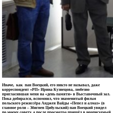
Иначе, как пан Воецкий, его никто не называл, даже
корреспондент «РП» Ирина Кузнецова, любезно
пригласившая меня на «день памяти» в Выставочный зал.
Пока добирался, вспомнил, что знаменитый фильм
польского режиссёра Анджея Вайды «Пепел и алмаз» (в
главное роли – Збигнев Цибульский) пан Воецкий увидел
по моему совету, а после просмотра пришёл в неописуемый