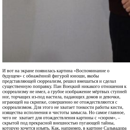
И вот на экране появилась картина «Воспоминание о
будущем» с обнажённой фигурой юноши, якобы
представляющей сюрреализм, решил вмешаться и сделал
существенную поправку. Пан Воецкий никакого отношения к
сюрреализму не имел, а грубое изображение мёртвых ступней
ног, торчащих из-под настила, падающих домов и девочки,
играющей на скрипке, совершенно не отождествляются с
сюрреализмом. Для этого не хватает тонкости работы кисти,
изящества исполнения и чистоты замысла. Но самое главное,
чего не
хватает для отождествления картины с «сюром», –
скрытой под прекрасной внешностью пугающей тайны,
которую хочется изъять. Как, например, в картине Сальвадора