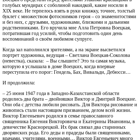
голубых мундирах с соболиной накидкой, какие носили в
XIX веке. Не терпелось взять в руки книжку, точнее, толстый
буклет с множеством фотоснимков героя – со знаменитостями
и без них, с друзьями, художниками, близкими и дальними
родственниками. Его вручила мне Алла Петровна Воецкая,
потратившая год усилий, чтобы подготовить один день
воспоминаний о своём любимом супруге.
Когда зал наполнился зрителями, а на экране высветился
портрет художника, ведущая – Светлана Воецкая-Соколова
(невестка), сказала:
– Вы слышите? Это та самая музыка,
которую я услышала в доме Воецких, когда впервые
переступила его порог: Гендель, Бах, Вивальди, Дебюсси…
И продолжила:
– 25 июня 1947 года в Западно-Казахстанской области
родились два брата – двойняшки Виктор и Дмитрий Воецкие.
Они оба с детства любили рисовать. Для Виктора рисование и
живопись стали настоящим призванием, делом всей жизни.
Виктор Евгеньевич родился в семье православного
священника Евгения Викторовича и Екатерины Ивановны, в
девичестве Краснорецкой. Их брак связал два старинных
дворянских рода. Его деды и прадеды были священниками,
врачами, учителями, военными… Виктор Евгеньевич много