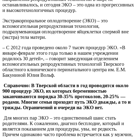
останавливалось, и сегодня ЭКО – это одна из прогрессивных
и высокотехнологичных процедур.
Экстракорпоральное оплодотворение (ЭКО) – это
вспомогательная репродуктивная технология,
подразумевающая оплодотворение яйцеклетки спермой вне
(экстра) тела матери.
– С 2012 года проведено около 7 тысяч процедур ЭКО. «В
январе-феврале этого года только в нашем учреждении
родилось 30 детей», – говорит заведующая отделением
вспомогательных репродуктивных технологий Тверского
областного клинического перинатального центра им. Е.М.
Бакуниной Юлия Вольф.
Справочно: В Тверской области в год проводится около
900 процедур ЭКО, их которых беременностью
заканчиваются порядка 30-35% протоколов, 20-25% —
родами. Многие семьи проходят путь ЭКО дважды, а то и
трижды. Ограничений и очереди на ЭКО нет.
Для многих пар ЭКО – это единственный шанс стать
родителями. К сожалению, диагноз бесплодие, который и
является показанием для процедуры, увы, не редкость.
Причем одинаково часто проблема встречается как у мужчин,