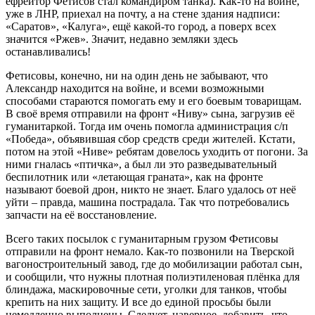
ефрейтор Фетисов стал командиром танка). Как-то на войне,
уже в ЛНР, приехал на почту, а на стене здания надписи:
«Саратов», «Калуга», ещё какой-то город, а поверх всех
значится «Ржев». Значит, недавно земляки здесь
останавливались!
Фетисовы, конечно, ни на один день не забывают, что
Александр находится на войне, и всеми возможными
способами стараются помогать ему и его боевым товарищам.
В своё время отправили на фронт «Ниву» сына, загрузив её
гуманитаркой. Тогда им очень помогла администрация с/п
«Победа», объявившая сбор средств среди жителей. Кстати,
потом на этой «Ниве» ребятам довелось уходить от погони. За
ними гналась «птичка», а был ли это разведывательный
беспилотник или «летающая граната», как на фронте
называют боевой дрон, никто не знает. Благо удалось от неё
уйти – правда, машина пострадала. Так что потребовались
запчасти на её восстановление.
Всего таких посылок с гуманитарным грузом Фетисовы
отправили на фронт немало. Как-то позвонили на Тверской
вагоностроительный завод, где до мобилизации работал сын,
и сообщили, что нужны плотная полиэтиленовая плёнка для
блиндажа, маскировочные сети, уголки для танков, чтобы
крепить на них защиту. И все до единой просьбы были
немедленно выполнены. Следует, наверное, добавить, что