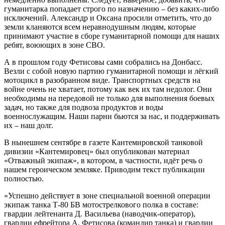
гуманитарка попадает строго по назначению – без каких-либо
исключений. Александр и Оксана просили отметить, что до
земли кланяются всем неравнодушным людям, которые
принимают участие в сборе гуманитарной помощи для наших
ребят, воюющих в зоне СВО.
А в прошлом году Фетисовы сами собрались на Донбасс.
Везли с собой новую партию гуманитарной помощи и лёгкий
мотоцикл в разобранном виде. Транспортных средств на
войне очень не хватает, потому как век их там недолог. Они
необходимы на передовой не только для выполнения боевых
задач, но также для подвоза продуктов и воды
военнослужащим. Наши парни бьются за нас, и поддерживать
их – наш долг.
В нынешнем сентябре в газете Кантемировской танковой
дивизии «Кантемировец» был опубликован материал
«Отважный экипаж», в котором, в частности, идёт речь о
нашем героическом земляке. Приводим текст публикации
полностью.
«Успешно действует в зоне специальной военной операции
экипаж танка Т-80 БВ мотострелкового полка в составе:
гвардии лейтенанта Д. Васильева (наводчик-оператор),
гвардии ефрейтора А. Фетисова (командир танка) и гвардии