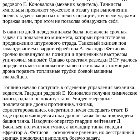
рядового Е. Коновалова (механик-водитель). Танкисты-
ямпольцы проявляют мужество и отвагу при выполнении
боевых задач с закрытых огневых позиций, точными ударами
поражая цели, при этом не позволяя обнаружить себя.
В один из дней перед экипажем была поставлена срочная
задача по подавлению миномёта, который препятствовал
продвижению штурмового отряда. Танковый экипаж под
командованием гвардии ефрейтора Александра Фетисова
срочно выдвинулся на позиции и прицельным выстрелом
уничтожил миномёт. Однако средствам разведки ВСУ удалось
определить местоположение нашего экипажа и с помощью
дрона поразить топливные трубки боевой машины
гвардейцев.
Топливо начало поступать в отделение управления механика-
водителя. Гвардии рядовой Е. Коновалов получил химические
ожоги, однако не покинул танк. Увидев очередные
подлетающие дроны противника, экипаж,
сориентировавшись, оперативно начал совершать откат. В
ходе продолжающейся атаки дронов также была повреждена
башня танка. Наводчик-оператор гвардии лейтенант Д.
Васильев получил контузию, а командир танка гвардии
ефрейтор А. Фетисов – осколочное ранение, но бесстрашный
экипаж продолжил выполнять боевую задачу.