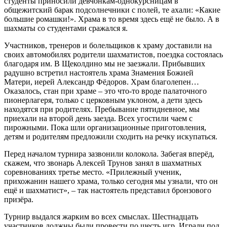
студенты приносили девчонкам-однокурсницам в
общежитский барак подсолнечники с полей, те ахали: «Какие
большие ромашки!». Храма в то время здесь ещё не было. А в
шахматы со студентами сражался я.
Участников, тренеров и болельщиков к храму доставили на
своих автомобилях родители шахматистов, поездка состоялась
благодаря им. В Щеколдино мы не заезжали. Прибывших
радушно встретил настоятель храма Знамения Божией
Матери, иерей Александр Фёдоров. Храм благолепен…
Оказалось, стан при храме – это что-то вроде палаточного
пионерлагеря, только с церковным уклоном, а дети здесь
находятся при родителях. Пребывание пятидневное, мы
приехали на второй день заезда. Всех угостили чаем с
пирожными. Пока шли организационные приготовления,
детям и родителям предложили сходить на речку искупаться.
Перед началом турнира зазвонили колокола. Забегая вперёд,
скажем, что звонарь Алексей Трунов занял в шахматных
соревнованиях третье место. «Прилежный ученик,
прихожанин нашего храма, только сегодня мы узнали, что он
ещё и шахматист», – так настоятель представил бронзового
призёра.
Турнир выдался жарким во всех смыслах. Шестнадцать
участников должны были провести по шесть игр. Играли под