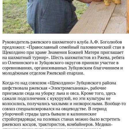
Руководитель ржевского шахматного клуба А.Ф. Боголюбов
предложил: «Православный семейный паломнический стан в
Щеколдино при храме Знамения Божией Матери приглашает
на шахматный турнир». Шесть шахматистов из Ржева, ребята
из Оленинского и Зубцовского округов приняли участие в
соревнованиях, организованных Зубцовским благочинием и
молодёжным отделом Ржевской епархии.
Когда-то над совхозом «Щеколдино» Зубцовского района
шефствовала ржевская «Электромеханика», рабочие
приезжали сюда на уборку льна и овса. Кроме того, здесь
сажали подсолнечник с кукурузой, но эти культуры не
колосились, получались чахлыми и низкорослыми. Вообще-то
совхоз специализировался на овцеводстве. В период
уборочной страды здесь бывали и калининские
стройотрядовцы; на полевых станах можно было встретить
ржевских косцов, трактористов, комбайнеров. Медики-