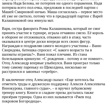
заняла Надя Белова, не потерпев ни одного поражения. Надя
потеряла всего пол-очка, предложив в последней партии с
Машей Смирновой ничью. Маша согласилась – первое место
ей уже не светило, потому что в предыдущей партии с Варей
Калашниковой она зевнула мат.
Варя, сестра фаворита Ромы Калашникова, который не смог
принять участие в турнире, играла отчаянно смело. Её король
в обороне не отсиживался, отважно шёл в атаку, часто
оказывался в центре доски впереди всех своих фигур.
Награждая и поздравляя самого молодого участника – Ваню
Свиридова, батюшка спросил: «С какого возраста ты в
шахматы играешь?». Ваня пожал плечами. Из стана
болельщиков крикнули: «С рождения – потому и не помнит».
Отец Александр впервые улыбнулся. Ваня проиграл только
тому самому пареньку из Щеколдина, нисколько не
расстроился и завоевал «серебро».
В заключение отец Александр сказал: «Еще хотелось бы
отметить труды и дружескую поддержку Алексея Алексеевича
Винокурова, главного судьи», – и вручил зубцовскому
тренеру книгу. Книги и сладкие призы достались также
призёрам турнира. Одна из них называется «Ржев под
покровом Богородицы».