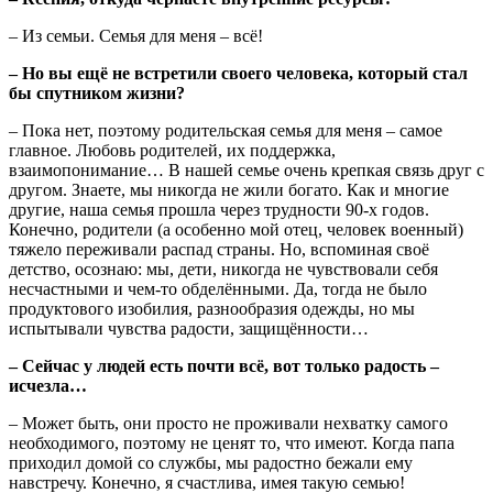
– Из семьи. Семья для меня – всё!
– Но вы ещё не встретили своего человека, который стал
бы спутником жизни?
– Пока нет, поэтому родительская семья для меня – самое
главное. Любовь родителей, их поддержка,
взаимопонимание… В нашей семье очень крепкая связь друг с
другом. Знаете, мы никогда не жили богато. Как и многие
другие, наша семья прошла через трудности 90-х годов.
Конечно, родители (а особенно мой отец, человек военный)
тяжело переживали распад страны. Но, вспоминая своё
детство, осознаю: мы, дети, никогда не чувствовали себя
несчастными и чем-то обделёнными. Да, тогда не было
продуктового изобилия, разнообразия одежды, но мы
испытывали чувства радости, защищённости…
– Сейчас у людей есть почти всё, вот только радость –
исчезла…
– Может быть, они просто не проживали нехватку самого
необходимого, поэтому не ценят то, что имеют. Когда папа
приходил домой со службы, мы радостно бежали ему
навстречу. Конечно, я счастлива, имея такую семью!