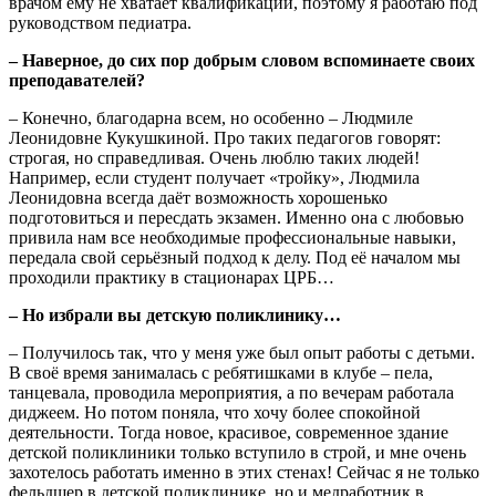
врачом ему не хватает квалификации, поэтому я работаю под
руководством педиатра.
– Наверное, до сих пор добрым словом вспоминаете своих
преподавателей?
– Конечно, благодарна всем, но особенно – Людмиле
Леонидовне Кукушкиной. Про таких педагогов говорят:
строгая, но справедливая. Очень люблю таких людей!
Например, если студент получает «тройку», Людмила
Леонидовна всегда даёт возможность хорошенько
подготовиться и пересдать экзамен. Именно она с любовью
привила нам все необходимые профессиональные навыки,
передала свой серьёзный подход к делу. Под её началом мы
проходили практику в стационарах ЦРБ…
– Но избрали вы детскую поликлинику…
– Получилось так, что у меня уже был опыт работы с детьми.
В своё время занималась с ребятишками в клубе – пела,
танцевала, проводила мероприятия, а по вечерам работала
диджеем. Но потом поняла, что хочу более спокойной
деятельности. Тогда новое, красивое, современное здание
детской поликлиники только вступило в строй, и мне очень
захотелось работать именно в этих стенах! Сейчас я не только
фельдшер в детской поликлинике, но и медработник в