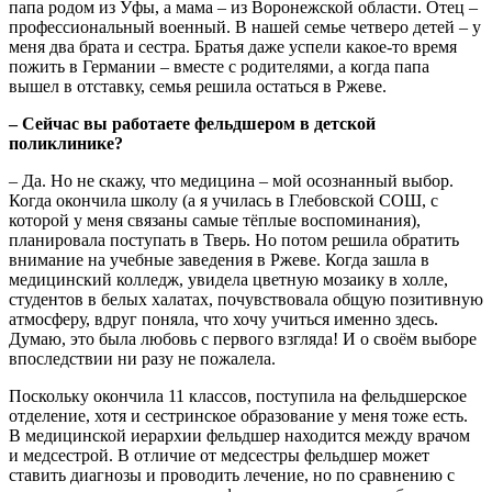
папа родом из Уфы, а мама – из Воронежской области. Отец –
профессиональный военный. В нашей семье четверо детей – у
меня два брата и сестра. Братья даже успели какое-то время
пожить в Германии – вместе с родителями, а когда папа
вышел в отставку, семья решила остаться в Ржеве.
– Сейчас вы работаете фельдшером в детской
поликлинике?
– Да. Но не скажу, что медицина – мой осознанный выбор.
Когда окончила школу (а я училась в Глебовской СОШ, с
которой у меня связаны самые тёплые воспоминания),
планировала поступать в Тверь. Но потом решила обратить
внимание на учебные заведения в Ржеве. Когда зашла в
медицинский колледж, увидела цветную мозаику в холле,
студентов в белых халатах, почувствовала общую позитивную
атмосферу, вдруг поняла, что хочу учиться именно здесь.
Думаю, это была любовь с первого взгляда! И о своём выборе
впоследствии ни разу не пожалела.
Поскольку окончила 11 классов, поступила на фельдшерское
отделение, хотя и сестринское образование у меня тоже есть.
В медицинской иерархии фельдшер находится между врачом
и медсестрой. В отличие от медсестры фельдшер может
ставить диагнозы и проводить лечение, но по сравнению с