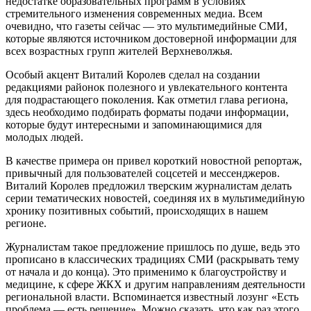
недостатке образовательных программ в условиях
стремительного изменения современных медиа. Всем
очевидно, что газеты сейчас — это мультимедийные СМИ,
которые являются источником достоверной информации для
всех возрастных групп жителей Верхневолжья.
Особый акцент Виталий Королев сделал на создании
редакциями районок полезного и увлекательного контента
для подрастающего поколения. Как отметил глава региона,
здесь необходимо подбирать форматы подачи информации,
которые будут интересными и запоминающимися для
молодых людей.
В качестве примера он привел короткий новостной репортаж,
привычный для пользователей соцсетей и мессенджеров.
Виталий Королев предложил тверским журналистам делать
серии тематических новостей, соединяя их в мультимедийную
хронику позитивных событий, происходящих в нашем
регионе.
Журналистам такое предложение пришлось по душе, ведь это
прописано в классических традициях СМИ (раскрывать тему
от начала и до конца). Это применимо к благоустройству и
медицине, к сфере ЖКХ и другим направлениям деятельности
региональной власти. Вспоминается известный лозунг «Есть
проблема — есть решение». Можно сказать, что как раз этого