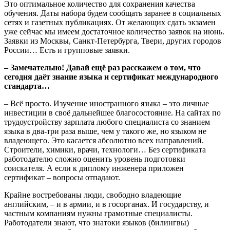
Это оптимальное количество для сохранения качества
обучения. Даты набора будем сообщать заранее в социальных
сетях и газетных публикациях. От желающих сдать экзамен
уже сейчас мы имеем достаточное количество заявок на июнь.
Заявки из Москвы, Санкт-Петербурга, Твери, других городов
России… Есть и групповые заявки.
– Замечательно! Давай ещё раз расскажем о том, что
сегодня даёт знание языка и сертификат международного
стандарта…
– Всё просто. Изучение иностранного языка – это личные
инвестиции в своё дальнейшее благосостояние. На сайтах по
трудоустройству зарплата любого специалиста со знанием
языка в два-три раза выше, чем у такого же, но языком не
владеющего. Это касается абсолютно всех направлений.
Строители, химики, врачи, технологи… Без сертификата
работодателю сложно оценить уровень подготовки
соискателя. А если к диплому инженера приложен
сертификат – вопросы отпадают.
Крайне востребованы люди, свободно владеющие
английским, – и в армии, и в госорганах. И государству, и
частным компаниям нужны грамотные специалисты.
Работодатели знают, что знатоки языков (билингвы)