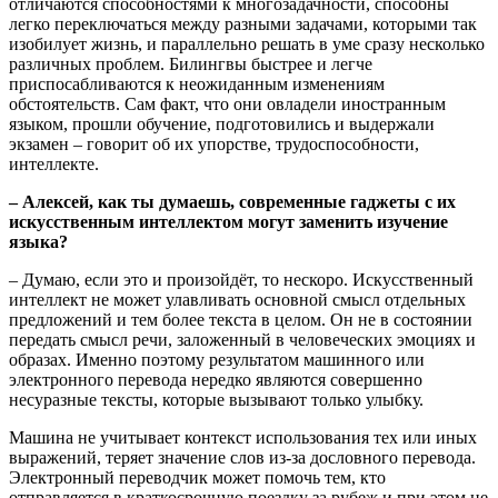
отличаются способностями к многозадачности, способны
легко переключаться между разными задачами, которыми так
изобилует жизнь, и параллельно решать в уме сразу несколько
различных проблем. Билингвы быстрее и легче
приспосабливаются к неожиданным изменениям
обстоятельств. Сам факт, что они овладели иностранным
языком, прошли обучение, подготовились и выдержали
экзамен – говорит об их упорстве, трудоспособности,
интеллекте.
– Алексей, как ты думаешь, современные гаджеты с их
искусственным интеллектом могут заменить изучение
языка?
– Думаю, если это и произойдёт, то нескоро. Искусственный
интеллект не может улавливать основной смысл отдельных
предложений и тем более текста в целом. Он не в состоянии
передать смысл речи, заложенный в человеческих эмоциях и
образах. Именно поэтому результатом машинного или
электронного перевода нередко являются совершенно
несуразные тексты, которые вызывают только улыбку.
Машина не учитывает контекст использования тех или иных
выражений, теряет значение слов из-за дословного перевода.
Электронный переводчик может помочь тем, кто
отправляется в краткосрочную поездку за рубеж и при этом не