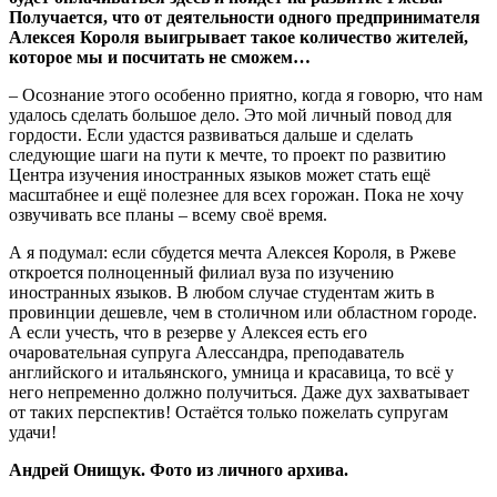
Получается, что от деятельности одного предпринимателя
Алексея Короля выигрывает такое количество жителей,
которое мы и посчитать не сможем…
– Осознание этого особенно приятно, когда я говорю, что нам
удалось сделать большое дело. Это мой личный повод для
гордости. Если удастся развиваться дальше и сделать
следующие шаги на пути к мечте, то проект по развитию
Центра изучения иностранных языков может стать ещё
масштабнее и ещё полезнее для всех горожан. Пока не хочу
озвучивать все планы – всему своё время.
А я подумал: если сбудется мечта Алексея Короля, в Ржеве
откроется полноценный филиал вуза по изучению
иностранных языков. В любом случае студентам жить в
провинции дешевле, чем в столичном или областном городе.
А если учесть, что в резерве у Алексея есть его
очаровательная супруга Алессандра, преподаватель
английского и итальянского, умница и красавица, то всё у
него непременно должно получиться. Даже дух захватывает
от таких перспектив! Остаётся только пожелать супругам
удачи!
Андрей Онищук.
Фото из личного архива.