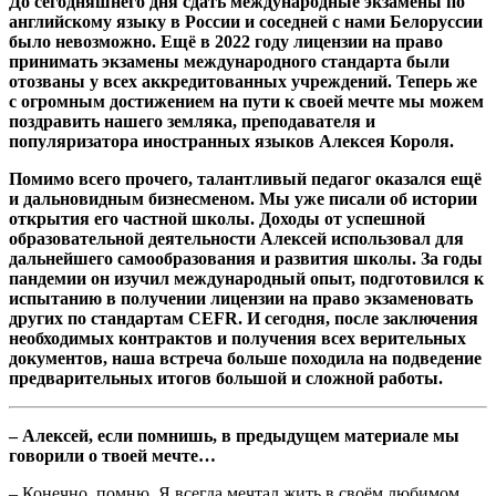
До сегодняшнего дня сдать международные экзамены по
английскому языку в России и соседней с нами Белоруссии
было невозможно. Ещё в 2022 году лицензии на право
принимать экзамены международного стандарта были
отозваны у всех аккредитованных учреждений. Теперь же
с огромным достижением на пути к своей мечте мы можем
поздравить нашего земляка, преподавателя и
популяризатора иностранных языков Алексея Короля.
Помимо всего прочего, талантливый педагог оказался ещё
и дальновидным бизнесменом. Мы уже писали об истории
открытия его частной школы. Доходы от успешной
образовательной деятельности Алексей использовал для
дальнейшего самообразования и развития школы. За годы
пандемии он изучил международный опыт, подготовился к
испытанию в получении лицензии на право экзаменовать
других по стандартам CEFR. И сегодня, после заключения
необходимых контрактов и получения всех верительных
документов, наша встреча больше походила на подведение
предварительных итогов большой и сложной работы.
– Алексей, если помнишь, в предыдущем материале мы
говорили о твоей мечте…
– Конечно, помню. Я всегда мечтал жить в своём любимом