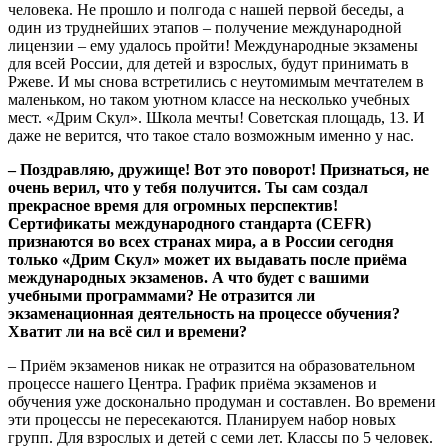
человека. Не прошло и полгода с нашей первой беседы, а
один из труднейших этапов – получение международной
лицензии – ему удалось пройти! Международные экзамены
для всей России, для детей и взрослых, будут принимать в
Ржеве. И мы снова встретились с неутомимым мечтателем в
маленьком, но таком уютном классе на несколько учебных
мест. «Дрим Скул». Школа мечты! Советская площадь, 13. И
даже не верится, что такое стало возможным именно у нас.
– Поздравляю, дружище! Вот это поворот! Признаться, не
очень верил, что у тебя получится. Ты сам создал
прекрасное время для огромных перспектив!
Сертификаты международного стандарта (CEFR)
признаются во всех странах мира, а в России сегодня
только «Дрим Скул» может их выдавать после приёма
международных экзаменов. А что будет с вашими
учебными программами? Не отразится ли
экзаменационная деятельность на процессе обучения?
Хватит ли на всё сил и времени?
– Приём экзаменов никак не отразится на образовательном
процессе нашего Центра. График приёма экзаменов и
обучения уже досконально продуман и составлен. Во времени
эти процессы не пересекаются. Планируем набор новых
групп. Для взрослых и детей с семи лет. Классы по 5 человек.