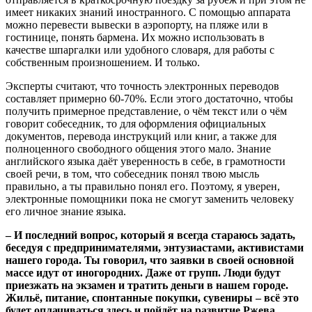
имеет никаких знаний иностранного. С помощью аппарата
можно перевести вывески в аэропорту, на пляже или в
гостинице, понять бармена. Их можно использовать в
качестве шпаргалки или удобного словаря, для работы с
собственным произношением. И только.
Эксперты считают, что точность электронных переводов
составляет примерно 60-70%. Если этого достаточно, чтобы
получить примерное представление, о чём текст или о чём
говорит собеседник, то для оформления официальных
документов, перевода инструкций или книг, а также для
полноценного свободного общения этого мало. Знание
английского языка даёт уверенность в себе, в грамотности
своей речи, в том, что собеседник понял твою мысль
правильно, а ты правильно понял его. Поэтому, я уверен,
электронные помощники пока не смогут заменить человеку
его личное знание языка.
– И последний вопрос, который я всегда стараюсь задать,
беседуя с предпринимателями, энтузиастами, активистами
нашего города. Ты говорил, что заявки в своей основной
массе идут от иногородних. Даже от групп. Люди будут
приезжать на экзамен и тратить деньги в нашем городе.
Жильё, питание, спонтанные покупки, сувениры – всё это
будет оплачиваться здесь и пойдёт на развитие Ржева.