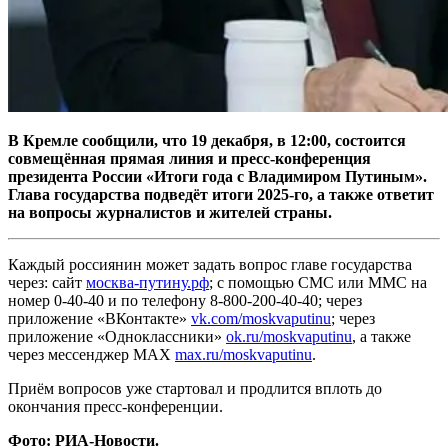
В Кремле сообщили, что 19 декабря, в 12:00, состоится
совмещённая прямая линия и пресс-конференция
президента России «Итоги года с Владимиром Путиным».
Глава государства подведёт итоги 2025-го, а также ответит
на вопросы журналистов и жителей страны.
Каждый россиянин может задать вопрос главе государства
через:
сайт
москва-путину.рф
;
с помощью СМС или ММС на
номер 0-40-40 и по телефону 8-800-200-40-40; через
приложение «ВКонтакте»
vk.com/moskvaputinu
;
через
приложение «Одноклассники»
ok.ru/moskvaputinu
,
а также
через мессенджер MAX
max.ru/moskvaputinu
.
Приём вопросов уже стартовал и продлится вплоть до
окончания пресс-конференции.
Фото: РИА-Новости.