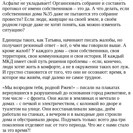
Асфальт не укладывает! Организовать собрание и составить
протокол от имени собственников – это да. А что делать, если
собственники дома №35 даже не пытаются это собрание
провести? Если люди, живущие на своей земле, в своём
родном городе даже не хотят понять, как можно изменить
ситуацию?
Единицы таких, как Татьяна, начинают писать жалобы, но
получают резонный ответ – всё, о чём мы говорили выше. А
кроме жалоб? У каждого дома – свои собственники, своя
территория, свои коммуникации и своя история. И каждый
МКД имеет свой путь решения проблемы – если, конечно,
люди хотят жить в комфорте, а не в окружении таких вот луж.
И грустно становится от того, что они не осознают: время, в
которое мы живём, ещё далеко не самое трудное.
«Мы возродим тебя, родной Ржев!» – писали на плакатах
вернувшиеся в разрушенный до основания город ржевитяне, в
том числе – с фронта. Они жили в землянках и мечтали о
домах – с печкой и электричеством, с колонкой во дворе и
туалетом на улице. Они восстанавливали заводы, днём
работали на станках, а вечером и в выходные дни строили
дома и обустраивали дворы. Подумать только: всего два-три
поколения отделяют нас от того периода. Что же с нами стало
за это время?!