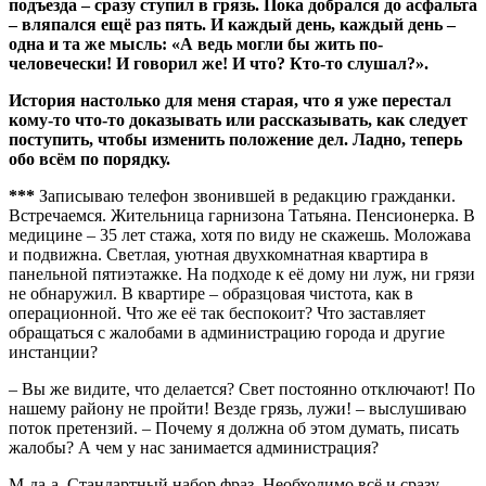
подъезда – сразу ступил в грязь. Пока добрался до асфальта
– вляпался ещё раз пять. И каждый день, каждый день –
одна и та же мысль: «А ведь могли бы жить по-
человечески! И говорил же! И что? Кто-то слушал?».
История настолько для меня старая, что я уже перестал
кому-то что-то доказывать или рассказывать, как следует
поступить, чтобы изменить положение дел. Ладно, теперь
обо всём по порядку.
***
Записываю телефон звонившей в редакцию гражданки.
Встречаемся. Жительница гарнизона Татьяна. Пенсионерка. В
медицине – 35 лет стажа, хотя по виду не скажешь. Моложава
и подвижна. Светлая, уютная двухкомнатная квартира в
панельной пятиэтажке. На подходе к её дому ни луж, ни грязи
не обнаружил. В квартире – образцовая чистота, как в
операционной. Что же её так беспокоит? Что заставляет
обращаться с жалобами в администрацию города и другие
инстанции?
– Вы же видите, что делается? Свет постоянно отключают! По
нашему району не пройти! Везде грязь, лужи! – выслушиваю
поток претензий. – Почему я должна об этом думать, писать
жалобы? А чем у нас занимается администрация?
М-да-а. Стандартный набор фраз. Необходимо всё и сразу.