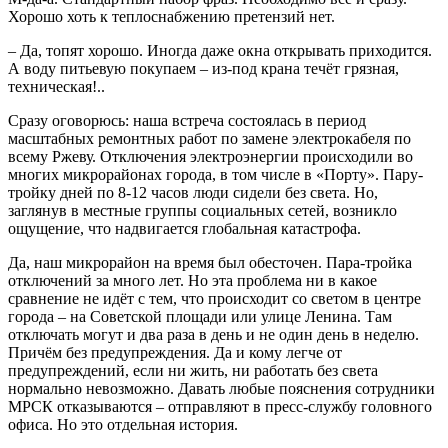
Хорошо хоть к теплоснабжению претензий нет.
– Да, топят хорошо. Иногда даже окна открывать приходится.
А воду питьевую покупаем – из-под крана течёт грязная,
техническая!..
Сразу оговорюсь: наша встреча состоялась в период
масштабных ремонтных работ по замене электрокабеля по
всему Ржеву. Отключения электроэнергии происходили во
многих микрорайонах города, в том числе в «Порту». Пару-
тройку дней по 8-12 часов люди сидели без света. Но,
заглянув в местные группы социальных сетей, возникло
ощущение, что надвигается глобальная катастрофа.
Да, наш микрорайон на время был обесточен. Пара-тройка
отключений за много лет. Но эта проблема ни в какое
сравнение не идёт с тем, что происходит со светом в центре
города – на Советской площади или улице Ленина. Там
отключать могут и два раза в день и не один день в неделю.
Причём без предупреждения. Да и кому легче от
предупреждений, если ни жить, ни работать без света
нормально невозможно. Давать любые пояснения сотрудники
МРСК отказываются – отправляют в пресс-службу головного
офиса. Но это отдельная история.