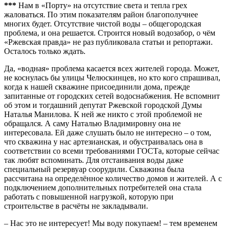
***
Нам в «Порту» на отсутствие света и тепла грех
жаловаться. По этим показателям район благополучнее
многих будет. Отсутствие чистой воды – общегородская
проблема, и она решается. Строится новый водозабор, о чём
«Ржевская правда» не раз публиковала статьи и репортажи.
Осталось только ждать.
Да, «водная» проблема касается всех жителей города. Может,
не коснулась бы улицы Челюскинцев, но кто кого спрашивал,
когда к нашей скважине присоединили дома, прежде
запитанные от городских сетей водоснабжения. Не вспомнит
об этом и тогдашний депутат Ржевской городской Думы
Наталья Манилова. К ней же никто с этой проблемой не
обращался. А саму Наталью Владимировну она не
интересовала.
Ей даже слушать было не интересно – о том,
что скважина у нас артезианская, и обустраивалась она в
соответствии со всеми требованиями ГОСТа, которые сейчас
так любят вспоминать. Для отстаивания воды даже
специальный резервуар соорудили. Скважина была
рассчитана на определённое количество домов и жителей. А с
подключением дополнительных потребителей она стала
работать с повышенной нагрузкой, которую при
строительстве в расчёты не закладывали.
– Нас это не интересует! Мы воду покупаем! – тем временем