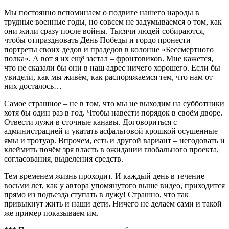
Мы постоянно вспоминаем о подвиге нашего народы в
трудные военные годы, но совсем не задумываемся о том, как
они жили сразу после войны. Тысячи людей собираются,
чтобы отпраздновать День Победы и гордо пронести
портреты своих дедов и прадедов в колонне «Бессмертного
полка». А вот я их ещё застал – фронтовиков. Мне кажется,
что не сказали бы они в наш адрес ничего хорошего. Если бы
увидели, как мы живём, как распоряжаемся тем, что нам от
них досталось…
Самое страшное – не в том, что мы не выходим на субботники
хотя бы один раз в год. Чтобы навести порядок в своём дворе.
Отвести лужи в сточные канавы. Договориться с
администрацией и укатать асфальтовой крошкой осушенные
ямы и тротуар. Впрочем, есть и другой вариант – негодовать и
клеймить почём зря власть в ожидании глобального проекта,
согласования, выделения средств.
Тем временем жизнь проходит. И каждый день в течение
восьми лет, как у автора упомянутого выше видео, приходится
прямо из подъезда ступать в лужу! Страшно, что так
привыкнут жить и наши дети. Ничего не делаем сами и такой
же пример показываем им.