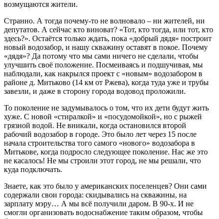
возмущаются жители.
Странно. А тогда почему-то не волновало – ни жителей, ни
депутатов. А сейчас кто виноват? «Тот, кто тогда, или тот, кто
здесь?». Остаётся только ждать, пока «добрый дядя» построит
новый водозабор, и нашу скважину оставят в покое. Почему
«дядя»? Да потому что мы сами ничего не сделали, чтобы
улучшить своё положение. Посмеиваясь и подшучивая, мы
наблюдали, как накрылся проект с «новым» водозабором в
районе д. Митьково (14 км от Ржева), когда туда уже и трубы
завезли, и даже в сторону города водовод проложили.
То поколение не задумывалось о том, что их дети будут жить
хуже. С новой «стиралкой» и «посудомойкой», но с рыжей
грязной водой. Не вникали, когда остановился второй
рабочий водозабор в городе. Это было лет через 15 после
начала строительства того самого «нового» водозабора в
Митькове, когда подросло следующее поколение. Нас же это
не касалось! Не мы строили этот город, не мы решали, что
куда подключать.
Знаете, как это было у американских поселенцев? Они сами
содержали свои города: скидывались на скважины, на
зарплату мэру… А мы всё получили даром. В 90-х. И не
смогли организовать водоснабжение таким образом, чтобы