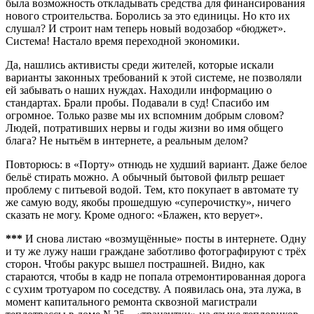
была возможность откладывать средства для финансирования
нового строительства. Боролись за это единицы. Но кто их
слушал? И строит нам теперь новый водозабор «бюджет».
Система! Настало время переходной экономики.
Да, нашлись активисты среди жителей, которые искали
варианты законных требований к этой системе, не позволяли
ей забывать о наших нуждах. Находили информацию о
стандартах. Брали пробы. Подавали в суд! Спасибо им
огромное. Только разве мы их вспомним добрым словом?
Людей, потративших нервы и годы жизни во имя общего
блага? Не нытьём в интернете, а реальным делом?
Повторюсь: в «Порту» отнюдь не худший вариант. Даже белое
бельё стирать можно. А обычный бытовой фильтр решает
проблему с питьевой водой. Тем, кто покупает в автомате ту
же самую воду, якобы прошедшую «суперочистку», ничего
сказать не могу. Кроме одного: «Блажен, кто верует».
***
И снова листаю «возмущённые» посты в интернете. Одну
и ту же лужу наши граждане заботливо фотографируют с трёх
сторон. Чтобы ракурс вышел пострашней. Видно, как
стараются, чтобы в кадр не попала отремонтированная дорога
с сухим тротуаром по соседству. А появилась она, эта лужа, в
момент капитального ремонта сквозной магистрали