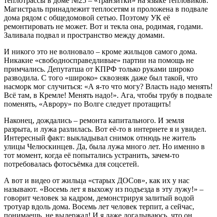
теплотрассы в доме №25 – «транзитки» на языке тепловиков.
Магистраль принадлежит теплосетям и проложена в подвале
дома рядом с общедомовой сетью. Поэтому УК её
ремонтировать не может. Вот и текла она, родимая, годами.
Заливала подвал и пространство между домами.
И никого это не волновало – кроме жильцов самого дома.
Никакие «свободносправедливые» партии на помощь не
примчались. Депутатша от КПРФ только руками широко
разводила. С того «широко» сквозняк даже был такой, что
насморк мог случиться: «А я-то что могу? Власть надо менять!
Всё там, в Кремле! Менять надо!». Ага, чтобы трубу в подвале
поменять, «Аврору» по Волге следует протащить!
Наконец, дождались – ремонта капитального. И земля
разрыта, и лужа разлилась. Вот её-то в интернете я и увидел.
Интересный факт: выкладывал снимок отнюдь не житель
улицы Челюскинцев. Да, была лужа много лет. Но именно в
тот момент, когда её попытались устранить, зачем-то
потребовалась фотосъёмка для соцсетей.
А вот и видео от жильца «старых ДОСов», как их у нас
называют. «Восемь лет я выхожу из подъезда в эту лужу!» –
говорит человек за кадром, демонстрируя залитый водой
тротуар вдоль дома. Восемь лет человек терпит, а сейчас,
понимаешь, не выдержал! И я даже догадываюсь, что он