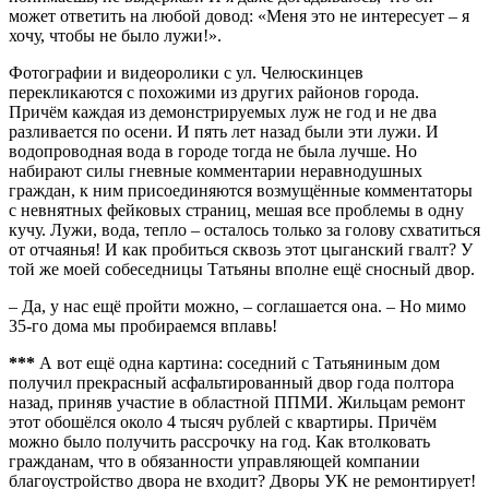
может ответить на любой довод: «Меня это не интересует – я
хочу, чтобы не было лужи!».
Фотографии и видеоролики с ул. Челюскинцев
перекликаются с похожими из других районов города.
Причём каждая из демонстрируемых луж не год и не два
разливается по осени. И пять лет назад были эти лужи. И
водопроводная вода в городе тогда не была лучше. Но
набирают силы гневные комментарии неравнодушных
граждан, к ним присоединяются возмущённые комментаторы
с невнятных фейковых страниц, мешая все проблемы в одну
кучу. Лужи, вода, тепло – осталось только за голову схватиться
от отчаянья! И как пробиться сквозь этот цыганский гвалт? У
той же моей собеседницы Татьяны вполне ещё сносный двор.
– Да, у нас ещё пройти можно, – соглашается она. – Но мимо
35-го дома мы пробираемся вплавь!
***
А вот ещё одна картина: соседний с Татьяниным дом
получил прекрасный асфальтированный двор года полтора
назад, приняв участие в областной ППМИ. Жильцам ремонт
этот обошёлся около 4 тысяч рублей с квартиры. Причём
можно было получить рассрочку на год. Как втолковать
гражданам, что в обязанности управляющей компании
благоустройство двора не входит? Дворы УК не ремонтирует!