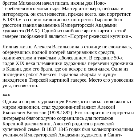
братом Михаилом начал писать иконы для Ново-
Теребеневского монастыря. Мастер интерьера, пейзажа и
натюрморта, он стал известен, прежде всего, как портретист.
В 1839-м за серию живописных портретов Тыранов был
удостоен звания академика Императорской Академии
художеств (ИАХ). Одной из наиболее ярких картин в этой
галерее изображений является «Портрет ржевской купчихи».
Личная жизнь Алексея Васильевича в столице не сложилась,
обернувшись полной потерей материальных средств,
одиночеством и тяжёлым заболеванием. В середине 50-х
годов XIX века племянники художника перевезли художника
в Кашин, дом его брата, где он вскоре и скончался. Одна из
последних работ Алексея Тыранова «Борьба за душу»
находится в Тверской картиной галерее. Место его упокоения,
увы, неизвестно.
***
Одним из первых уроженцев Ржеве, кто связал свою жизнь с
миром живописи, стал художник-пейзажист Алексей
Яковлевич Волосков (1828-1882). Его колоритные портреты и
интерьеры благополучно сохранились для потомков.
Коренной ржевитянин, Алексей родился в ржевской
купеческой семье. В 1837-1845 годах был вольноприходящим
учеником Императорской Академии художеств в Санкт-