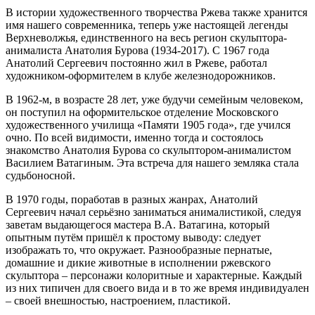
В истории художественного творчества Ржева также хранится
имя нашего современника, теперь уже настоящей легенды
Верхневолжья, единственного на весь регион скульптора-
анималиста Анатолия Бурова (1934-2017). С 1967 года
Анатолий Сергеевич постоянно жил в Ржеве, работал
художником-оформителем в клубе железнодорожников.
В 1962-м, в возрасте 28 лет, уже будучи семейным человеком,
он поступил на оформительское отделение Московского
художественного училища «Памяти 1905 года», где учился
очно. По всей видимости, именно тогда и состоялось
знакомство Анатолия Бурова со скульптором-анималистом
Василием Ватагиным. Эта встреча для нашего земляка стала
судьбоносной.
В 1970 годы, поработав в разных жанрах, Анатолий
Сергеевич начал серьёзно заниматься анималистикой, следуя
заветам выдающегося мастера В.А. Ватагина, который
опытным путём пришёл к простому выводу: следует
изображать то, что окружает. Разнообразные пернатые,
домашние и дикие животные в исполнении ржевского
скульптора – персонажи колоритные и характерные. Каждый
из них типичен для своего вида и в то же время индивидуален
– своей внешностью, настроением, пластикой.