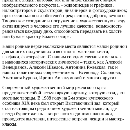
изобразительного искусства, – живописцев и графиков,
иллюстраторов и скульпторов, дизайнеров и фотохудожников;
профессионалов и любителей прекрасного, доброго, вечного.
Творческое созидание и погружение в художественную среду
активизирует в человеке его лучшие качества, возможность
радоваться каждому дню, способность передавать на холсте
или бумаге красоту Божьего мира.
Наши родные верхневолжские места являются малой родиной
для многих получивших известность мастеров кисти,
графики, фотографии. С нашим городом связаны имена как
выдающихся исторических личностей – таких, как Алексей
Венецианов, Алексей Шведов, Антонина Ржевская, так и
наших талантливых современников – Всеволода Солодова,
Анатолия Бурова, Ирины Аввакумовой и многих других.
Современный художественный мир ржевского края
представляет собой весьма яркую картину, которую созидают
местные творцы. В 1988 году на 2-м этаже купеческого
особняка XIX века был открыт Выставочный зал, который
стал настоящим средоточием художественной мысли, где
всегда бурлит жизнь – встречаются единомышленники,
проводятся выставки, интересные встречи, лекции и мастер-
классы.