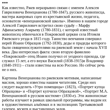
***
Как известно, Ржев неразрывно связан с именем Алексея
Гавриловича Венецианова (1780-1847), русского живописца,
мастера жанровых сцен из крестьянской жизни, педагога,
основателя «венециановской школы». Именно в нашем городе
Алексей Гаврилович встретил свою судьбу – Марфу
Афанасьевну Азарьеву (1780-1831), с которой известный
живописец обвенчался в Покровской церкви села Итомля
Ржевского уезда в 1815 году. Таинство венчания совершил
иерей Иоанн Образцов (1792-1830), деды и прадеды которого
были священнослужителями на ржевской земле с начала XVII
века. Два интересных факта: свою вторую фамилию
«Покровский» отец Иоанн получил от уездного прихода, где
служил 15 лет, а его внуки Василий (1838-1915)и Владимир
(1840-1911) – стали известны на всю Россию. Но сейчас речь
не о них.
Картины Венецианова по ржевским мотивам, написанные
маслом, хорошо известны нашим читателям. Среди них
следует выделить «Утро помещицы» (1823), «Портрет купца
Образцова» и «Портрет купчихи Образцовой», «Портрет М.А.
Венециановой в русском костюме» (1830-е). Эти живописные
работы изучают в рамках школьной программы, мы видим их
в художественных альбомах и в экспозициях Третьяковской
галереи, музеев и выставочных залов.