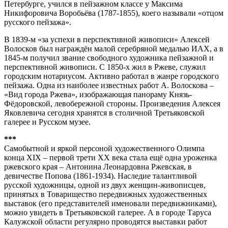
Петербурге, учился в пейзажном классе у Максима
Никифоровича Воробьёва (1787-1855), коего называли «отцом
русского пейзажа».
В 1839-м «за успехи в перспективной живописи» Алексей
Волосков был награждён малой серебряной медалью ИАХ, а в
1845-м получил звание свободного художника пейзажной и
перспективной живописи. С 1850-х жил в Ржеве, служил
городским нотариусом. Активно работал в жанре городского
пейзажа. Одна из наиболее известных работ А. Волоскова –
«Вид города Ржева», изображающая панораму Князь-
Фёдоровской, левобережной стороны. Произведения Алексея
Яковлевича сегодня хранятся в столичной Третьяковской
галерее и Русском музее.
***
Самобытной и яркой персоной художественного Олимпа
конца XIX – первой трети ХХ века стала ещё одна уроженка
ржевского края – Антонина Леонардовна Ржевская, в
девичестве Попова (1861-1934). Наследие талантливой
русской художницы, одной из двух женщин-живописцев,
принятых в Товарищество передвижных художественных
выставок (его представителей именовали передвижниками),
можно увидеть в Третьяковской галерее. А в городе Таруса
Калужской области регулярно проводятся выставки работ