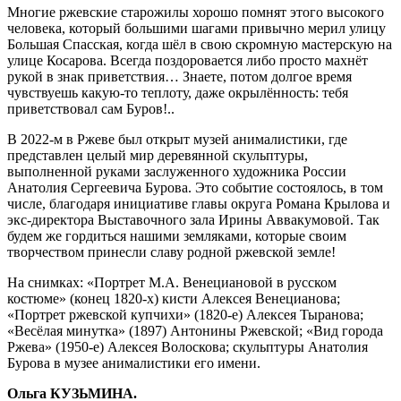
Многие ржевские старожилы хорошо помнят этого высокого
человека, который большими шагами привычно мерил улицу
Большая Спасская, когда шёл в свою скромную мастерскую на
улице Косарова. Всегда поздоровается либо просто махнёт
рукой в знак приветствия… Знаете, потом долгое время
чувствуешь какую-то теплоту, даже окрылённость: тебя
приветствовал сам Буров!..
В 2022-м в Ржеве был открыт музей анималистики, где
представлен целый мир деревянной скульптуры,
выполненной руками заслуженного художника России
Анатолия Сергеевича Бурова. Это событие состоялось, в том
числе, благодаря инициативе главы округа Романа Крылова и
экс-директора Выставочного зала Ирины Аввакумовой. Так
будем же гордиться нашими земляками, которые своим
творчеством принесли славу родной ржевской земле!
На снимках: «Портрет М.А. Венециановой в русском
костюме» (конец 1820-х) кисти Алексея Венецианова;
«Портрет ржевской купчихи» (1820-е) Алексея Тыранова;
«Весёлая минутка» (1897) Антонины Ржевской; «Вид города
Ржева» (1950-е) Алексея Волоскова; скульптуры Анатолия
Бурова в музее анималистики его имени.
Ольга КУЗЬМИНА.