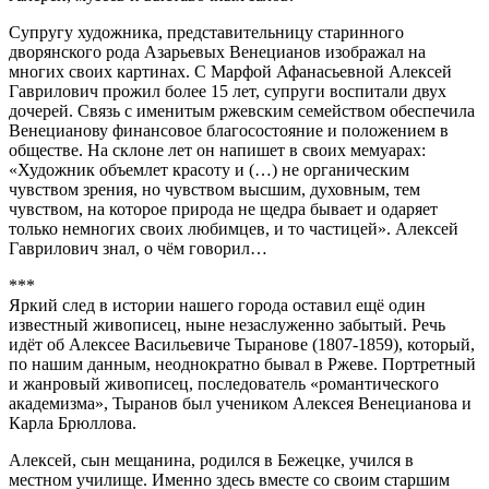
Супругу художника, представительницу старинного
дворянского рода Азарьевых Венецианов изображал на
многих своих картинах. С Марфой Афанасьевной Алексей
Гаврилович прожил более 15 лет, супруги воспитали двух
дочерей. Связь с именитым ржевским семейством обеспечила
Венецианову финансовое благосостояние и положением в
обществе. На склоне лет он напишет в своих мемуарах:
«Художник объемлет красоту и (…) не органическим
чувством зрения, но чувством высшим, духовным, тем
чувством, на которое природа не щедра бывает и одаряет
только немногих своих любимцев, и то частицей». Алексей
Гаврилович знал, о чём говорил…
***
Яркий след в истории нашего города оставил ещё один
известный живописец, ныне незаслуженно забытый. Речь
идёт об Алексее Васильевиче Тыранове (1807-1859), который,
по нашим данным, неоднократно бывал в Ржеве. Портретный
и жанровый живописец, последователь «романтического
академизма», Тыранов был учеником Алексея Венецианова и
Карла Брюллова.
Алексей, сын мещанина, родился в Бежецке, учился в
местном училище. Именно здесь вместе со своим старшим