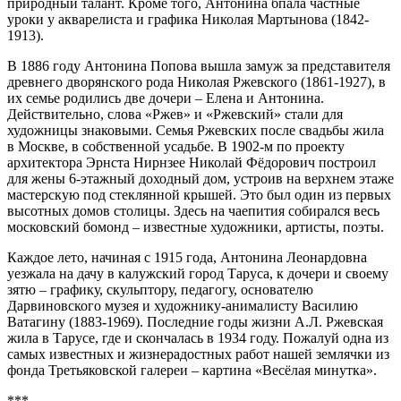
природный талант. Кроме того, Антонина бпала частные
уроки у акварелиста и графика Николая Мартынова (1842-
1913).
В 1886 году Антонина Попова вышла замуж за представителя
древнего дворянского рода Николая Ржевского (1861-1927), в
их семье родились две дочери – Елена и Антонина.
Действительно, слова «Ржев» и «Ржевский» стали для
художницы знаковыми. Семья Ржевских после свадьбы жила
в Москве, в собственной усадьбе. В 1902-м по проекту
архитектора Эрнста Нирнзее Николай Фёдорович построил
для жены 6-этажный доходный дом, устроив на верхнем этаже
мастерскую под стеклянной крышей. Это был один из первых
высотных домов столицы. Здесь на чаепития собирался весь
московский бомонд – известные художники, артисты, поэты.
Каждое лето, начиная с 1915 года, Антонина Леонардовна
уезжала на дачу в калужский город Таруса, к дочери и своему
зятю – графику, скульптору, педагогу, основателю
Дарвиновского музея и художнику-анималисту Василию
Ватагину (1883-1969). Последние годы жизни А.Л. Ржевская
жила в Тарусе, где и скончалась в 1934 году. Пожалуй одна из
самых известных и жизнерадостных работ нашей землячки из
фонда Третьяковской галереи – картина «Весёлая минутка».
***