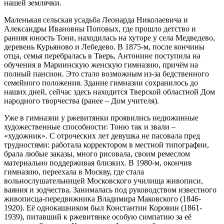
нашей землячки.
Маленькая сельская усадьба Леонарда Николаевича и
Александры Ивановны Поповых, где прошло детство и
ранняя юность Тони, находилась на хуторе у села Медведево,
деревень Курьяново и Лебедево. В 1875-м, после кончины
отца, семья перебралась в Тверь, Антонине поступила на
обучения в Мариинскую женскую гимназию, причём на
полный пансион. Это стало возможным из-за бедственного
семейного положения. Здание гимназии сохранилось до
наших дней, сейчас здесь находится Тверской областной Дом
народного творчества (ранее – Дом учителя).
Уже в гимназии у ржевитянки проявились недюжинные
художественные способности: Тоню так и звали –
«художник». С отроческих лет девушка не пасовала пред
трудностями: работала корректором в местной типографии,
брала любые заказы, много рисовала, своим ремеслом
материально поддерживая близких. В 1980-м, окончив
гимназию, переехала в Москву, где стала
вольнослушательницей Московского училища живописи,
ваяния и зодчества. Занималась под руководством известного
живописца-передвижника Владимира Маковского (1846-
1920). Её однокашником был Константин Коровин (1861-
1939), питавший к ржевитянке особую симпатию за её