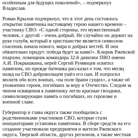
особенным для будущих поколений», – подчеркнул
Владислав.
Роман Крылов подчеркнул, что в этот день состоялось
открытие памятника настоящему герою нашего времени –
участнику СВО: «С одной стороны, это мужественный
человек, с другой – очень добрый. Не случайно он держит на
руке голубя, который в христианстве является символом
спасения, начала нового, мира и добрых вестей. И они
обязательно придут: победа будет за нами!».
Клирик Ржевской
епархии, помощник командира 32-й дивизии ПВО имени
А.И. Покрышкина, иерей Сергий Румянцев освятил
памятник, но прежде батюшка рассказал о том, что месяц
назад на СВО добровольцем ушёл его сын. И попросил
молитв обо всех воинах, «на поле брани сущих», а также об
упокоении героев, погибших за веру и Отечество. Следом за
чином освящения к памятнику легли красные гвоздики,
символизирующие память о погибших, их героизме и
военной славе.
Губернатор и глава округа также пообщались с
родственниками участников СВО, которые стали
инициаторами установки памятника. В сборе средств на его
создание участвовали предприятия и жители Ржевского
округа, Тверской области, других регионов, а также местная