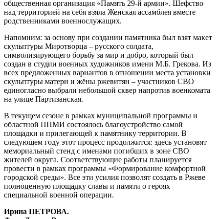
общественная организация «Память 29-й армии». Шефство
над территорией на себя взяла Женская ассамблея вместе
родственниками военнослужащих.
Напомним: за основу при создании памятника был взят макет
скульптуры Миротворца – русского солдата,
символизирующего борьбу за мир и добро, который был
создан в студии военных художников имени М.Б. Грекова. Из
всех предложенных вариантов в отношении места установки
скульптуры матери и жёны ржевитян – участников СВО
единогласно выбрали небольшой сквер напротив военкомата
на улице Партизанская.
В текущем сезоне в рамках муниципальной программы и
областной ППМИ состоялось благоустройство самой
площадки и прилегающей к памятнику территории. В
следующем году этот процесс продолжится: здесь установят
мемориальный стенд с именами погибших в зоне СВО
жителей округа. Соответствующие работы планируется
провести в рамках программы «Формирование комфортной
городской среды». Все эти усилия позволят создать в Ржеве
полноценную площадку славы и памяти о героях
специальной военной операции.
Ирина ПЕТРОВА.