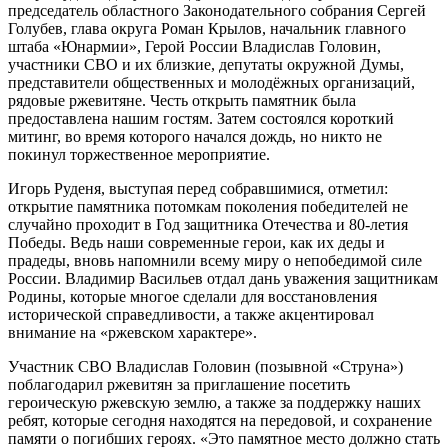
председатель областного Законодательного собрания Сергей
Голубев, глава округа Роман Крылов, начальник главного
штаба «Юнармии», Герой России Владислав Головин,
участники СВО и их близкие, депутаты окружной Думы,
представители общественных и молодёжных организаций,
рядовые ржевитяне. Честь открыть памятник была
предоставлена нашим гостям. Затем состоялся короткий
митинг, во время которого начался дождь, но никто не
покинул торжественное мероприятие.
Игорь Руденя, выступая перед собравшимися, отметил:
открытие памятника потомкам поколения победителей не
случайно проходит в Год защитника Отечества и 80-летия
Победы. Ведь наши современные герои, как их деды и
прадеды, вновь напомнили всему миру о непобедимой силе
России. Владимир Васильев отдал дань уважения защитникам
Родины, которые многое сделали для восстановления
исторической справедливости, а также акцентировал
внимание на «ржевском характере».
Участник СВО Владислав Головин (позывной «Струна»)
поблагодарил ржевитян за приглашение посетить
героическую ржевскую землю, а также за поддержку наших
ребят, которые сегодня находятся на передовой, и сохранение
памяти о погибших героях. «Это памятное место должно стать