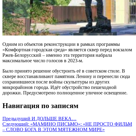
Одним из объектов реконструкции в рамках программы
«Комфортная городская среда» является сквер перед вокзалом
Ржев-Белорусский – именно эта территория набрала
максимальное число голосов в 2023-м.
Было принято решение обустроить её в советском стиле. В
сквере восстанавливают памятник Ленину и перенесли сюда
сохранившиеся после войны скульптуры из других
микрорайонов города. Идёт обустройство пешеходной
дорожки. Предусмотрено полноценное уличное освещение.
Навигация по записям
Предыдущий
И ДОЛЬШЕ ВЕКА…
Следующий:
«МАМИНО ПИСЬМО»: «НЕ ПРОСТО ФИЛЬМ
– СЛОВО БОГА В ЭТОМ МЯТЕЖНОМ МИРЕ»