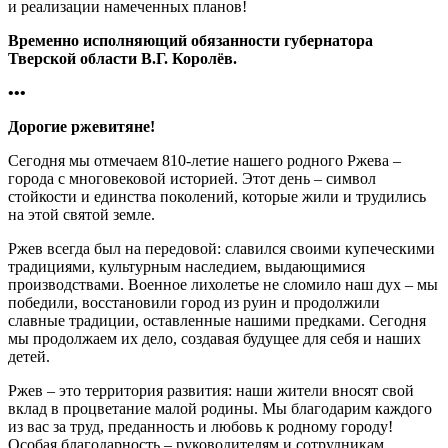
и реализации намеченных планов!
Временно исполняющий обязанности губернатора
Тверской области В.Г. Королёв.
•••
Дорогие ржевитяне!
Сегодня мы отмечаем 810-летие нашего родного Ржева –
города с многовековой историей. Этот день – символ
стойкости и единства поколений, которые жили и трудились
на этой святой земле.
Ржев всегда был на передовой: славился своими купеческими
традициями, культурным наследием, выдающимися
производствами. Военное лихолетье не сломило наш дух – мы
победили, восстановили город из руин и продолжили
славные традиции, оставленные нашими предками. Сегодня
мы продолжаем их дело, создавая будущее для себя и наших
детей.
Ржев – это территория развития: наши жители вносят свой
вклад в процветание малой родины. Мы благодарим каждого
из вас за труд, преданность и любовь к родному городу!
Особая благодарность – руководителям и сотрудникам