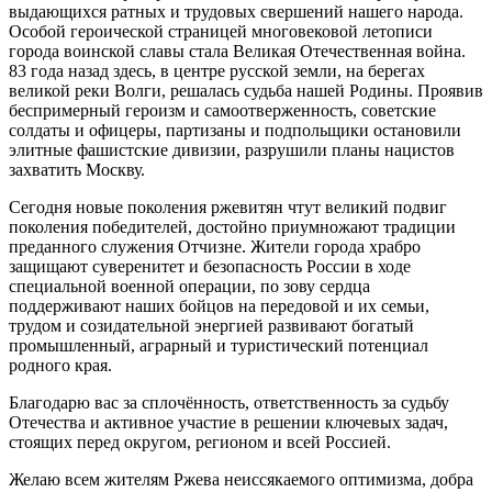
выдающихся ратных и трудовых свершений нашего народа.
Особой героической страницей многовековой летописи
города воинской славы стала Великая Отечественная война.
83 года назад здесь, в центре русской земли, на берегах
великой реки Волги, решалась судьба нашей Родины. Проявив
беспримерный героизм и самоотверженность, советские
солдаты и офицеры, партизаны и подпольщики остановили
элитные фашистские дивизии, разрушили планы нацистов
захватить Москву.
Сегодня новые поколения ржевитян чтут великий подвиг
поколения победителей, достойно приумножают традиции
преданного служения Отчизне. Жители города храбро
защищают суверенитет и безопасность России в ходе
специальной военной операции, по зову сердца
поддерживают наших бойцов на передовой и их семьи,
трудом и созидательной энергией развивают богатый
промышленный, аграрный и туристический потенциал
родного края.
Благодарю вас за сплочённость, ответственность за судьбу
Отечества и активное участие в решении ключевых задач,
стоящих перед округом, регионом и всей Россией.
Желаю всем жителям Ржева неиссякаемого оптимизма, добра