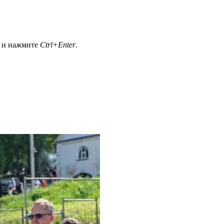
а и нажмите
Ctrl+Enter
.