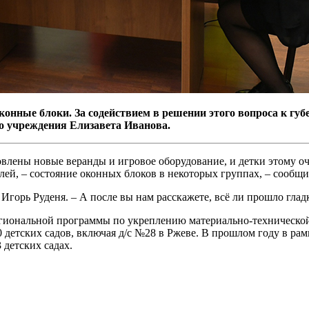
конные блоки. За содействием в решении этого вопроса к гу
о учреждения Елизавета Иванова.
новлены новые веранды и игровое оборудование, и детки этому о
ей, – состояние оконных блоков в некоторых группах, – сообщи
Игорь Руденя. – А после вы нам расскажете, всё ли прошло глад
гиональной программы по укреплению материально-технической 
10 детских садов, включая д/с №28 в Ржеве. В прошлом году в 
 детских садах.