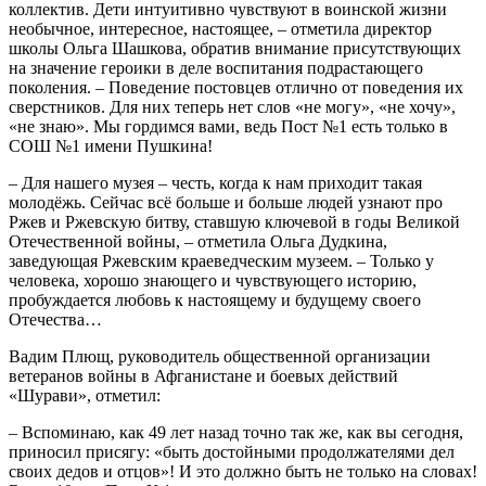
коллектив. Дети интуитивно чувствуют в воинской жизни
необычное, интересное, настоящее, – отметила директор
школы Ольга Шашкова, обратив внимание присутствующих
на значение героики в деле воспитания подрастающего
поколения. – Поведение постовцев отлично от поведения их
сверстников. Для них теперь нет слов «не могу», «не хочу»,
«не знаю». Мы гордимся вами, ведь Пост №1 есть только в
СОШ №1 имени Пушкина!
– Для нашего музея – честь, когда к нам приходит такая
молодёжь. Сейчас всё больше и больше людей узнают про
Ржев и Ржевскую битву, ставшую ключевой в годы Великой
Отечественной войны, – отметила Ольга Дудкина,
заведующая Ржевским краеведческим музеем. – Только у
человека, хорошо знающего и чувствующего историю,
пробуждается любовь к настоящему и будущему своего
Отечества…
Вадим Плющ, руководитель общественной организации
ветеранов войны в Афганистане и боевых действий
«Шурави», отметил:
– Вспоминаю, как 49 лет назад точно так же, как вы сегодня,
приносил присягу: «быть достойными продолжателями дел
своих дедов и отцов»! И это должно быть не только на словах!