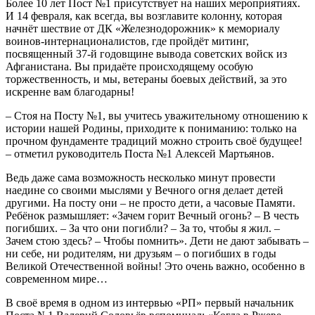
Более 10 лет Пост №1 присутствует на наших мероприятиях.
И 14 февраля, как всегда, вы возглавите колонну, которая
начнёт шествие от ДК «Железнодорожник» к мемориалу
воинов-интернационалистов, где пройдёт митинг,
посвященный 37-й годовщине вывода советских войск из
Афганистана. Вы придаёте происходящему особую
торжественность, и мы, ветераны боевых действий, за это
искренне вам благодарны!
– Стоя на Посту №1, вы учитесь уважительному отношению к
истории нашей Родины, приходите к пониманию: только на
прочном фундаменте традиций можно строить своё будущее!
– отметил руководитель Поста №1 Алексей Мартьянов.
Ведь даже сама возможность несколько минут провести
наедине со своими мыслями у Вечного огня делает детей
другими. На посту они – не просто дети, а часовые Памяти.
Ребёнок размышляет: «Зачем горит Вечный огонь? – В честь
погибших. – За что они погибли? – За то, чтобы я жил. –
Зачем стою здесь? – Чтобы помнить». Дети не дают забывать –
ни себе, ни родителям, ни друзьям – о погибших в годы
Великой Отечественной войны! Это очень важно, особенно в
современном мире…
В своё время в одном из интервью «РП» первый начальник