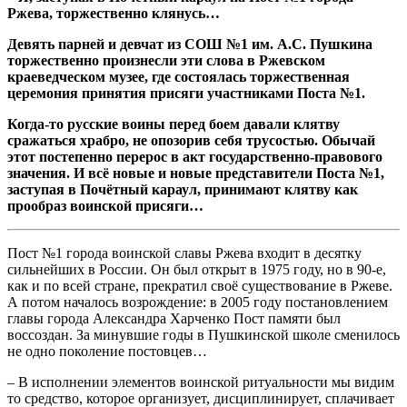
Ржева, торжественно клянусь…
Девять парней и девчат из СОШ №1 им. А.С. Пушкина
торжественно произнесли эти слова в Ржевском
краеведческом музее, где состоялась торжественная
церемония принятия присяги участниками Поста №1.
Когда-то русские воины перед боем давали клятву
сражаться храбро, не опозорив себя трусостью. Обычай
этот постепенно перерос в акт государственно-правового
значения. И всё новые и новые представители Поста №1,
заступая в Почётный караул, принимают клятву как
прообраз воинской присяги…
Пост №1 города воинской славы Ржева входит в десятку
сильнейших в России. Он был открыт в 1975 году, но в 90-е,
как и по всей стране, прекратил своё существование в Ржеве.
А потом началось возрождение: в 2005 году постановлением
главы города Александра Харченко Пост памяти был
воссоздан. За минувшие годы в Пушкинской школе сменилось
не одно поколение постовцев…
– В исполнении элементов воинской ритуальности мы видим
то средство, которое организует, дисциплинирует, сплачивает