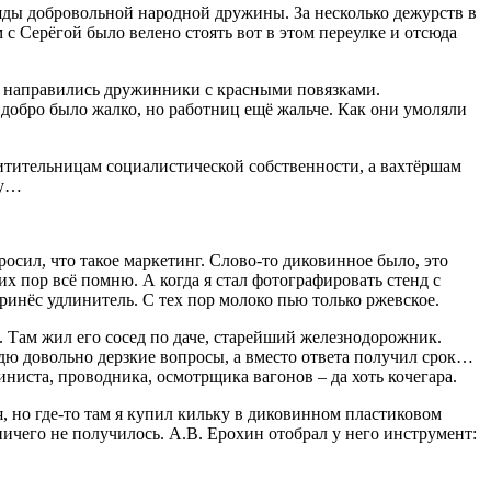
ряды добровольной народной дружины. За несколько дежурств в
с Серёгой было велено стоять вот в этом переулке и отсюда
ми направились дружинники с красными повязками.
 добро было жалко, но работниц ещё жальче. Как они умоляли
итительницам социалистической собственности, а вахтёршам
ку…
росил, что такое маркетинг. Слово-то диковинное было, это
их пор всё помню. А когда я стал фотографировать стенд с
ринёс удлинитель. С тех пор молоко пью только ржевское.
 Там жил его сосед по даче, старейший железнодорожник.
дю довольно дерзкие вопросы, а вместо ответа получил срок…
ниста, проводника, осмотрщика вагонов – да хоть кочегара.
, но где-то там я купил кильку в диковинном пластиковом
ичего не получилось. А.В. Ерохин отобрал у него инструмент: