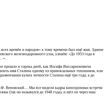
ь всех времён и народов» к тому времени был ещё жив. Здание
вского железнодорожного узла, узнаём: «До 1953 года в
… ».
не прошло и сорока дней, как Иосифа Виссарионовича
своить имя Сталина одному из привокзальных топонимов, или
азвенчания культа личности Сталина ещё три года, а до
д П.Ф. Веновский… Мы все видели кадры кинохроники встречи
ы (так он назывался до 1948 года), и шёл он через наш