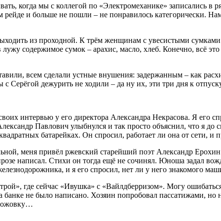
ывать, когда мы с коллегой по «Электромеханике» записались в 
 рейде и больше не пошли – не понравилось категорически. Нам 
и выходить из проходной. К трём женщинам с увесистыми сумка
лужу содержимое сумок – арахис, масло, хлеб. Конечно, всё это
тавили, всем сделали устные внушения: задержанным – как расх
ы с Серёгой дежурить не ходили – да ну их, эти три дня к отпус
своих интервью у его директора Александра Некрасова. Я его сп
Александр Павлович улыбнулся и так просто объяснил, что я до с
адратных батарейках. Он спросил, работает ли она от сети, и п
льной, меня привёл ржевский старейший поэт Александр Ерохин.
розе написал. Стихи он тогда ещё не сочинял. Юноша задал вож
езнодорожника, и я его спросил, нет ли у него знакомого маши
трой», где сейчас «Ивушка» с «Вайлдберризом». Могу ошибаться
а банке не было написано. Хозяин попробовал пассатижами, но н
 ножовку…