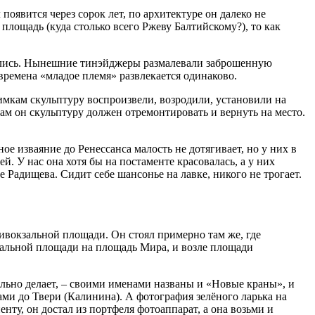
появится через сорок лет, по архитектуре он далеко не
лощадь (куда столько всего Ржеву Балтийскому?), то как
вились. Нынешние тинэйджеры размалевали заброшенную
времена «младое племя» развлекается одинаково.
мкам скульптуру воспроизвели, возродили, установили на
вам он скульптуру должен отремонтировать и вернуть на место.
е изваяние до Ренессанса малость не дотягивает, но у них в
й. У нас она хотя бы на постаменте красовалась, а у них
 Радищева. Сидит себе шансонье на лавке, никого не трогает.
ивокзальной площади. Он стоял примерно там же, где
кзальной площади на площадь Мира, и возле площади
ильно делает, – своими именами названы и «Новые краны», и
ами до Твери (Калинина). А фотография зелёного ларька на
ту, он достал из портфеля фотоаппарат, а она возьми и