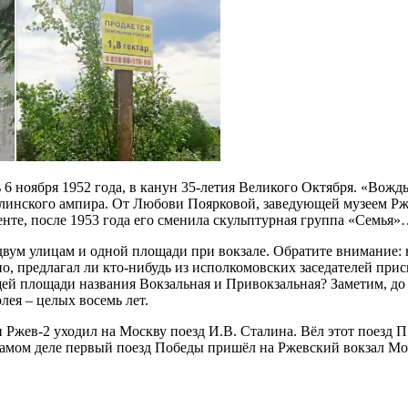
 6 ноября 1952 года, в канун 35-летия Великого Октября. «Вожд
алинского ампира. От Любови Поярковой, заведующей музеем Рже
нте, после 1953 года его сменила скульптурная группа «Семья»
вум улицам и одной площади при вокзале. Обратите внимание: 
, предлагал ли кто-нибудь из исполкомовских заседателей при
й площади названия Вокзальная и Привокзальная? Заметим, до р
ея – целых восемь лет.
ии Ржев-2 уходил на Москву поезд И.В. Сталина. Вёл этот поез
мом деле первый поезд Победы пришёл на Ржевский вокзал Москв