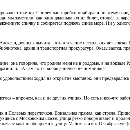
ировали этикетки. Спичечные коробки подбирали по всему город
и мы заметили, как один дяденька купил билет, отошёл за ларё
ажжённую спичку и собирается поджечь синее море. Ни у одного
лександровны я вычитал, что в течение нескольких лет вокзал 
 библиотека, архив и транспортная прокуратура. Оказывается, п
е, она говорила, что родила меня не в роддоме, а на вокзале Рж
 дразнили: «А сам-то ты вообще ничего не помнишь?».
 с удовольствием ходил на открытие выставок, они предваряли
гося – впрочем, как и на других улицах. Но есть и кое-что раб
и Полевых переулочков. Вокзальная прямая, как стрела. Привок
нувшись с Московским шоссе, улица резко поворачивает и продол
ё начале можно обнаружить улицу Майская, а вот Октябрьскую (в