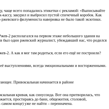
у, чаще всего попадались этикетки с рекламой: «Выписывайте
к-кассу, закурил и выбросил пустой спичечный коробок. Как
 ржевского филумениста наверняка не было такой экзотики.
Ржев-2 располагался на первом этаже небольшого здания на
рав был один ржевский журналист, убеждавший нас, что родился
ев-2. А как я мог там родиться, если его ещё не построили?
сь её выступлениями, всегда эмоциональными и восторженными.
отающее. Привокзальная начинается в районе
зальная кривая, как синусоида. Вот она притворилась, что
жается, простираясь до бани, общежития, столовой,
 самом конце) уже не найти – переиначена.