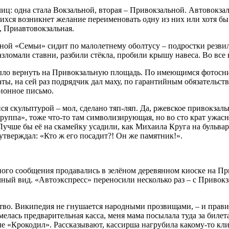
иц: одна стала Вокзальной, вторая – Привокзальной. Автовокзал 
хся возникнет желание переименовать одну из них или хотя бы п
, Приавтовокзальная.
турной «Семьи» сидит по малолетнему оболтусу – подростки рез
ломали ставни, разбили стёкла, пробили крышу навеса. Во все 
было вернуть на Привокзальную площадь. По имеющимся фотосни
ты, на сей раз подрядчик дал маху, по гарантийным обязательст
ионное письмо.
скульптурой – мол, сделано тяп-ляп. Да, ржевское привокзально
руппа», тоже что-то там символизирующая, но во сто крат ужасне
Лучше бы её на скамейку усадили, как Михаила Круга на бульваре
утверждал: «Кто ж его посадит?! Он же памятник!».
ого сообщения продавались в зелёном деревянном киоске на Пр
ичный вид. «Автоэкспресс» переносили несколько раз – с Приво
тство. Википедия не гнушается народными прозвищами, – и прав
елась предварительная касса, меня мама посылала туда за билет
«Крокодил». Рассказывают, кассирша нагрубила какому-то клиен