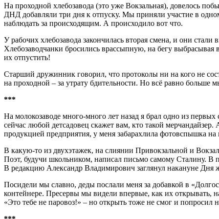
На проходной хлебозавода (это уже Вокзальная), довелось поб
ДНД добавляли три дня к отпуску. Мы приняли участие в одном
наблюдать за происходящим. А происходило вот что.
У рабочих хлебозавода закончилась вторая смена, и они стал
Хлебозаводчанки бросились врассыпную, на бегу выбрасывая в 
их отпустить!
Старший дружинник говорил, что протоколы ни на кого не сос
на проходной – за утрату бдительности. Но всё равно больше м
***
На молокозаводе много-много лет назад я брал одно из первых 
сейчас любой детсадовец скажет вам, кто такой мерчандайзер. 
продукцией предприятия, у меня забарахлила фотовспышка на кв
В какую-то из двухэтажек, на слиянии Привокзальной и Вокза
Поэт, будучи школьником, написал письмо самому Сталину. В п
В редакцию Александр Владимирович заглянул накануне Дня жел
Посидели мы славно, деды послали меня за добавкой в «Долгос
контейнере. Пресервы мы видели впервые, как их открывать, н
«Это тебе не паровоз!» – но открыть тоже не смог и попросил
***