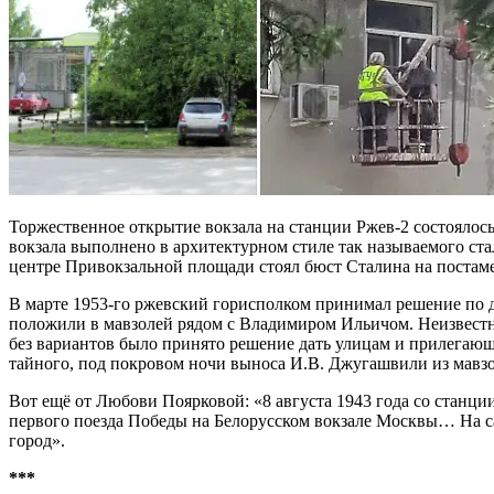
Торжественное открытие вокзала на станции Ржев-2 состоялось
вокзала выполнено в архитектурном стиле так называемого ст
центре Привокзальной площади стоял бюст Сталина на постаме
В марте 1953-го ржевский горисполком принимал решение по д
положили в мавзолей рядом с Владимиром Ильичом. Неизвестно
без вариантов было принято решение дать улицам и прилегающе
тайного, под покровом ночи выноса И.В. Джугашвили из мавзол
Вот ещё от Любови Поярковой: «8 августа 1943 года со станц
первого поезда Победы на Белорусском вокзале Москвы… На са
город».
***