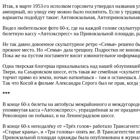
Итак, в марте 1953-го исполком горсовета утвердил названия ул
ампирный, но улицу ему можно было посвятить. Если у трудящи
варианты подойдут такие: Автовокзальная, Автопривокзальная
Видел любительское фото 60-х, где на каждой голове скульп
билетную кассу «Автоэкспресс» на Привокзальной площади, раз
Не так давно довоенное скульптурное ретро «Семья» решено 
прежнее место. Но «Семья» дала трещину. Подростки не винова
Пока же на пустом постаменте висит извинительное информац
Одна тверская блогерша прикалывалась над нашей облупившейся 
Твери, на Сахаровском шоссе, есть такая же семейная «скульптг
торчит прямо из земли, ночью наткнёшься – там и останешься. 
Так что Косой в фильме Александра Серого был не прав, когда 
***
В конце 60-х билеты на автобусы межрайонного и междугородн
упомянутая касса «Автоэкспресс», упразднённая за не праздн
Революции он побывал, и на Ленинградском шоссе.
В конце 60-х неподалёку от «Трёх голов» работало Трансаген
«Старые краны», и «Три головы» опять же. В Трансагентстве им
Привокзальной площади однажды была опубликована в журнале 