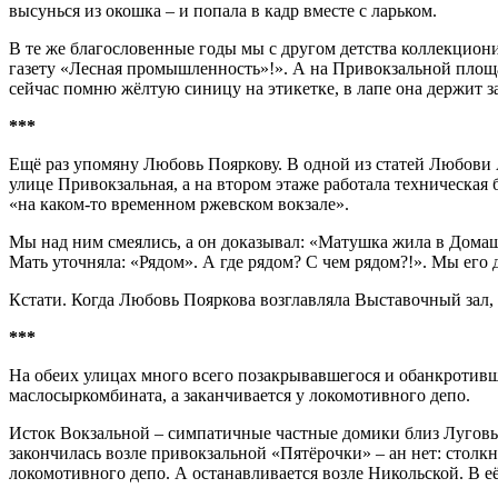
высунься из окошка – и попала в кадр вместе с ларьком.
В те же благословенные годы мы с другом детства коллекцион
газету «Лесная промышленность»!». А на Привокзальной площад
сейчас помню жёлтую синицу на этикетке, в лапе она держит з
***
Ещё раз упомяну Любовь Пояркову. В одной из статей Любови А
улице Привокзальная, а на втором этаже работала техническая
«на каком-то временном ржевском вокзале».
Мы над ним смеялись, а он доказывал: «Матушка жила в Домашин
Мать уточняла: «Рядом». А где рядом? С чем рядом?!». Мы его
Кстати. Когда Любовь Пояркова возглавляла Выставочный зал,
***
На обеих улицах много всего позакрывавшегося и обанкротивше
маслосыркомбината, а заканчивается у локомотивного депо.
Исток Вокзальной – симпатичные частные домики близ Луговых 
закончилась возле привокзальной «Пятёрочки» – ан нет: столк
локомотивного депо. А останавливается возле Никольской. В е