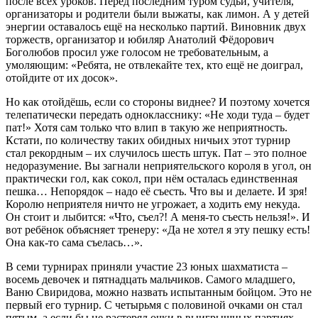
после всех уроков. Перед последним туром судьи, учителя,
организаторы и родители были выжаты, как лимон. А у детей
энергии оставалось ещё на несколько партий. Виновник двух
торжеств, организатор и юбиляр Анатолий Фёдорович
Боголюбов просил уже голосом не требовательным, а
умоляющим: «Ребята, не отвлекайте тех, кто ещё не доиграл,
отойдите от их досок».
Но как отойдёшь, если со стороны виднее? И поэтому хочется
телепатически передать однокласснику: «Не ходи туда – будет
пат!» Хотя сам только что влип в такую же неприятность.
Кстати, по количеству таких обидных ничьих этот турнир
стал рекордным – их случилось шесть штук. Пат – это полное
недоразумение. Вы загнали неприятельского короля в угол, он
практически гол, как сокол, при нём осталась единственная
пешка… Непорядок – надо её съесть. Что вы и делаете. И зря!
Королю неприятеля ничто не угрожает, а ходить ему некуда.
Он стоит и лыбится: «Что, съел?! А меня-то съесть нельзя!». И
вот ребёнок объясняет тренеру: «Да не хотел я эту пешку есть!
Она как-то сама съелась…».
В семи турнирах приняли участие 23 юных шахматиста –
восемь девочек и пятнадцать мальчиков. Самого младшего,
Ваню Свиридова, можно назвать испытанным бойцом. Это не
первый его турнир. С четырьмя с половиной очками он стал
пятым, а если бы не растерял очки в выигрышных партиях,