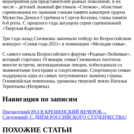
мероприятия для представителей разных поколений, в их
числе – детский лыжный фестиваль «Снежок», областные
соревнования по лыжным гонкам памяти кавалеров ордена
Мужества Дениса Стребина и Сергея Козлова, гонка памяти
6-й роты. С прошлого года запущена серия соревнований
«Тверская Карелия».
Три года назад Снежковы завоевали победу во Всероссийском
конкурсе «Семья года-2021» в номинации «Молодая семья».
С самого начала Всероссийского форума «Родные-Любимые»,
который стартовал 19 января, семья Снежковых посетила
многие встречи, мотивационные лекции, побеседовала со
знаменитыми блогерами и спортсменами. Спортивную семью
поддержала одна из самых титулованных лыжниц страны,
Олимпийская чемпионка, уроженка тверской земли Наталья
Терентьева (Непряева).
Навигация по записям
Предыдущий
РАЗ В КРЕЩЕНСКИЙ ВЕЧЕРОК…
Следующий:
С ДНЁМ РОССИЙСКОГО СТУДЕНЧЕСТВА!
ПОХОЖИЕ СТАТЬИ