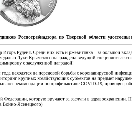
дников Роспотребнадзора по Тверской области удостоены г
р Игорь Руденя. Среди них есть и ржевитянка – за большой вкл
едалью Луки Крымского награждена ведущий специалист-экспер
димировну с заслуженной наградой!
 года находятся на передовой борьбы с коронавирусной инфекц
ниторинг крупных хозяйствующих субъектов на предмет наруше
тывают рекомендации по профилактике COVID-19, проводят рабо
 Федерации, которую вручают за заслуги в здравоохранении. Н
 Войно-Ясенецкого).