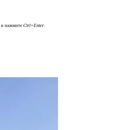
а и нажмите
Ctrl+Enter
.