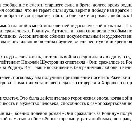
сообщение о смерти старшего сына и брата, долгое время родны
ич сообщал, что не теряет силы духа, верит в победу над враго
или доброта и сострадание, забота о близких и огромная любовь 
амой главной в моей многолетней педагогической практике. Так, 
и сражались за Родину». Артисты играли свои роли с особым п
и близких. Ассоциативно сблизив документальный и художестве
создать инсталляцию военных будней, очень честную и искренню
сюда – своя жизнь, но теперь война соединила их в единую судь
лейтенант Николай Шустров из спектакля «Они сражались за Род
ь за Родину. Им – наше восхищение, безграничная любовь и вечн
телен, поскольку мы получили приглашение посетить Ржевский 
рова. Памятник установлен недалеко от деревни Хорошево и пре
ихолетья. Это была действительно героическая эпоха, когда во
ойкость и мужество человека, способность к самопожертвованию
мним», военно-полевой роман «Они сражались за Родину» получ
дской памятью и обожжённые горечью утраты любимых, возвращал