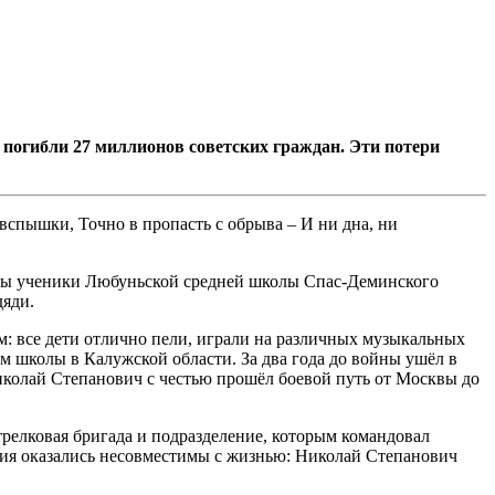
погибли 27 миллионов советских граждан. Эти потери
 вспышки,
Точно в пропасть с обрыва –
И ни дна, ни
ойны ученики Любуньской средней школы Спас-Деминского
дяди.
м: все дети отлично пели, играли на различных музыкальных
м школы в Калужской области. За два года до войны ушёл в
иколай Степанович с честью прошёл боевой путь от Москвы до
трелковая бригада и подразделение, которым командовал
ения оказались несовместимы с жизнью: Николай Степанович