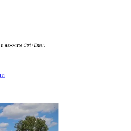
а и нажмите
Ctrl+Enter
.
ИИ