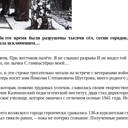
 За это время были разрушены тысячи сёл, сотни городов, 
стала исключением…
евом,
При жестоком налёте.
Я не слышал разрыва
И не видел той
и, ни лычки
С гимнастёрки моей…
и, и эти строки трогательно читали на встрече с ветеранами в
теперь носит имя Николая Степановича Шустрова, моего родного 
которая, помимо трудовых успехов, славилась своим творчество
нчив Калининский педагогический институт, дядя стал директоро
ское училище, которое окончил с отличием осенью 1941 года. Н
го волжского города героически сражалась 136-я курсантская с
ыл тяжело ранен, – пока не потерял сознание. Полученные ран