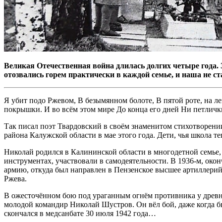
Великая Отечественная война длилась долгих четыре года.
отозвались горем практически в каждой семье, и наша не 
Я убит подо Ржевом,
В безымянном болоте,
В пятой роте, на л
покрышки.
И во всём этом мире
До конца его дней
Ни петличк
Так писал поэт Твардовский в своём знаменитом стихотворени
района Калужской области в мае этого года. Дети, чья школа 
Николай родился в Калининской области в многодетной семье, 
инструментах, участвовали в самодеятельности. В 1936-м, око
армию, откуда был направлен в Пензенское высшее артиллерий
Ржева.
В ожесточённом бою под ураганным огнём противника у древне
молодой командир Николай Шустров. Он вёл бой, даже когда б
скончался в медсанбате 30 июля 1942 года…