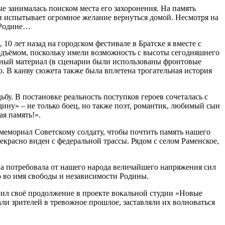
е занималась поиском места его захоронения. На память
м и испытывает огромное желание вернуться домой. Несмотря на
к Родине…
10 лет назад на городском фестивале в Братске я вместе с
одъёмом, поскольку имели возможность с высоты сегодняшнего
нный материал (в сценарии были использованы фронтовые
ю. В канву сюжета также была вплетена трогательная история
бу. В постановке реальность поступков героев сочеталась с
ину» – не только боец, но также поэт, романтик, любимый сын
ая память!».
мемориал Советскому солдату, чтобы почтить память нашего
красно виден с федеральной трассы. Рядом с селом Раменское,
йна потребовала от нашего народа величайшего напряжения сил
 во имя свободы и независимости Родины.
ил своё продолжение в проекте вокальной студии «Новые
и зрителей в тревожное прошлое, заставляли их волноваться