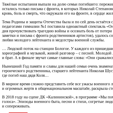
Тяжёлые испытания выпали на долю семьи погибшего: пережив 
остались только письма с фронта, в которых Николай Степанов
кровь, боль и смерть, что окружали его на фронте, в сердце ж
Тема Родины и защиты Отечества была и по сей день остаётся с
педагогами гимназии №1 поставила одноактный спектакль «Он
дня прочувствовать трагедию войны и осознать боль от потер
заметки и письма с фронта родственников артистов), удалось 
любви молодого лейтенанта и медсестры военной службы.
… Людской поток на станции Бологое. У каждого из пришедших 
хореографией и музыкой, живой разговор – с песней. Молодой 
и брат. А в финале звучат самые главные слова: «Они сражалис
Нынешний Год памяти и славы для нашей семьи очень знамена
героического родственника, старшего лейтенанта Николая Шуст
где погиб наш дядя Коля…
В мирное время сложно представить себе все ужасы военного л
и огромных жертв в общенациональном масштабе, раскрыла ст
В 2018 году на сцене ДК «Калининской», в программе «Мы по
голоса». Эпизоды военного быта, песни и стихи, согретые лю
и сопереживать.