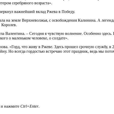
тером серебряного возраста».
черкнул важнейший вклад Ржева в Победу.
ала на земле Верхневолжья, с освобождения Калинина. А легенд
 Королев.
ула Валентина. – Сегодня я чувствую волнение. Особенно здесь. 
ого о маленьком человеке, о солдате».
ова. «Горд, что живу в Ржеве. Здесь прошел срочную службу, в 
ну. Но всегда гордостью встречаю этот праздник, ведь мы пото
а и нажмите
Ctrl+Enter
.