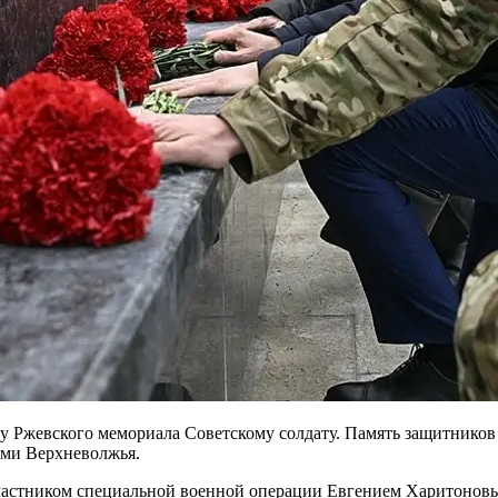
 у Ржевского мемориала Советскому солдату. Память защитнико
ями Верхневолжья.
 участником специальной военной операции Евгением Харитоно