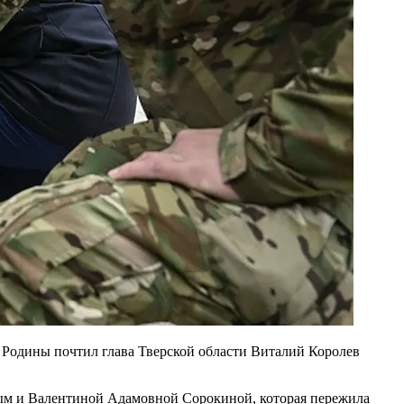
в Родины почтил глава Тверской области Виталий Королев
вым и Валентиной Адамовной Сорокиной, которая пережила