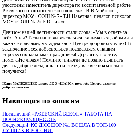
удостоены заместитель директора по воспитательной работе
Ржевского технологического колледжа И.В.Майорова,
директор МОУ «СОШ № 7» Т.Н.Наветная, педагог-психолог
МОУ «СОШ № 2» Е.В.Чижова.
Девизом нашей деятельности стали слова: «Мы в ответе за
всё». А вы? Если наши читатели хотят заниматься добрыми и
важными делами, мы ждём вас в Центре добровольчества! В
заключение всех добровольцев поздравляем с нашим
«профессиональным» праздником! Дерзайте, творите,
помогайте людям! Помните: никогда не поздно начинать
делать добрые дела, и на этой стезе у вас всё обязательно
получится!
Юлия МАЛЮЖЕНКО, лидер ДОО «ШАНС»,
волонтёр Центра развития
добровольчества
Навигация по записям
Предыдущий
«РЖЕВСКИЙ БЕКОН»: РАБОТА НА
ПОЛНУЮ МОЩНОСТЬ
Следующий:
КС ДЮСШОР №1 ВОШЛА В ТОП-100
ЛУЧШИХ В РОССИИ!