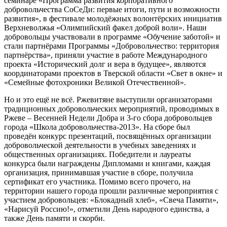
семинаре «Программа развития корпоративного
добровольчества СоСеДи: первые итоги, пути и возможности
развития», в фестивале молодёжных волонтёрских инициатив
Верхневолжья «Олимпийский факел доброй воли». Наши
добровольцы участвовали в программе «Обучение заботой» и
стали партнёрами Программы «Добровольчество: территория
партнёрства», приняли участие в работе Международного
проекта «Исторический долг и вера в будущее», являются
координаторами проектов в Тверской области «Свет в окне» и
«Семейные фотохроники Великой Отечественной».
Но и это ещё не всё. Ржевитяне выступили организаторами
традиционных добровольческих мероприятий, проводимых в
Ржеве – Весенней Недели Добра и 3-го сбора добровольцев
города «Школа добровольчества-2013». На сборе был
проведён конкурс презентаций, посвящённых организации
добровольческой деятельности в учебных заведениях и
общественных организациях. Победители и лауреаты
конкурса были награждены Дипломами и книгами, каждая
организация, принимавшая участие в сборе, получила
сертификат его участника. Помимо всего прочего, на
территории нашего города прошли различные мероприятия с
участием добровольцев: «Блокадный хлеб», «Свеча Памяти»,
«Нарисуй Россию!», отметили День народного единства, а
также День памяти и скорби.