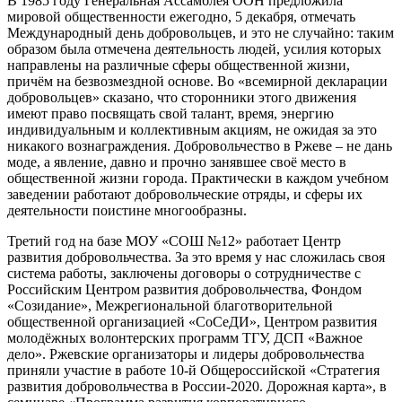
В 1985 году Генеральная Ассамблея ООН предложила
мировой общественности ежегодно, 5 декабря, отмечать
Международный день добровольцев, и это не случайно: таким
образом была отмечена деятельность людей, усилия которых
направлены на различные сферы общественной жизни,
причём на безвозмездной основе. Во «всемирной декларации
добровольцев» сказано, что сторонники этого движения
имеют право посвящать свой талант, время, энергию
индивидуальным и коллективным акциям, не ожидая за это
никакого вознаграждения. Добровольчество в Ржеве – не дань
моде, а явление, давно и прочно занявшее своё место в
общественной жизни города. Практически в каждом учебном
заведении работают добровольческие отряды, и сферы их
деятельности поистине многообразны.
Третий год на базе МОУ «СОШ №12» работает Центр
развития добровольчества. За это время у нас сложилась своя
система работы, заключены договоры о сотрудничестве с
Российским Центром развития добровольчества, Фондом
«Созидание», Межрегиональной благотворительной
общественной организацией «СоСеДИ», Центром развития
молодёжных волонтерских программ ТГУ, ДСП «Важное
дело». Ржевские организаторы и лидеры добровольчества
приняли участие в работе 10-й Общероссийской «Стратегия
развития добровольчества в России-2020. Дорожная карта», в