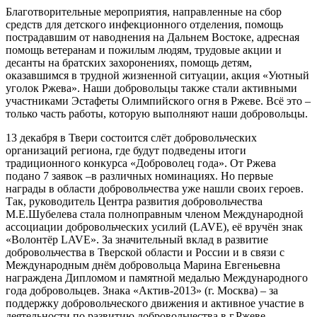
Благотворительные мероприятия, направленные на сбор
средств для детского инфекционного отделения, помощь
пострадавшим от наводнения на Дальнем Востоке, адресная
помощь ветеранам и пожилым людям, трудовые акции и
десанты на братских захоронениях, помощь детям,
оказавшимся в трудной жизненной ситуации, акция «Уютный
уголок Ржева». Наши добровольцы также стали активными
участниками Эстафеты Олимпийского огня в Ржеве. Всё это –
только часть работы, которую выполняют наши добровольцы.
13 декабря в Твери состоится слёт добровольческих
организаций региона, где будут подведены итоги
традиционного конкурса «Доброволец года». От Ржева
подано 7 заявок –в различных номинациях. Но первые
награды в области добровольчества уже нашли своих героев.
Так, руководитель Центра развития добровольчества
М.Е.Шубелева стала полноправным членом Международной
ассоциации добровольческих усилий (
LAVE
), её вручён знак
«Волонтёр
LAVE
». За значительный вклад в развитие
добровольчества в Тверской области и России и в связи с
Международным днём добровольца Марина Евгеньевна
награждена Дипломом и памятной медалью Международного
года добровольцев. Знака «Актив-2013» (г. Москва) – за
поддержку добровольческого движения и активное участие в
деятельности по развитию добровольчества в г.Ржеве –