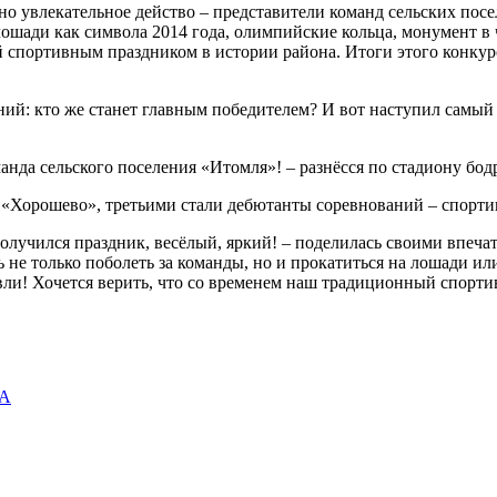
о увлекательное действо – представители команд сельских посе
лошади как символа 2014 года, олимпийские кольца, монумент в
 спортивным праздником в истории района. Итоги этого конкурс
ний: кто же станет главным победителем? И вот наступил самый
анда сельского поселения «Итомля»! – разнёсся по стадиону бод
ия «Хорошево», третьими стали дебютанты соревнований – спорт
олучился праздник, весёлый, яркий! – поделилась своими впеч
 не только поболеть за команды, но и прокатиться на лошади ил
овли! Хочется верить, что со временем наш традиционный спорт
А