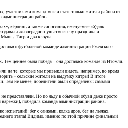
х, участниками команд могли стать только жители района от
ов администрации района.
ах», кёрлинг, а также состязания, именуемые «Удаль
создавали жизнерадостную атмосферу праздника и
 Мышь, Тигр и два клоуна.
 досталась футбольной команде администрации Ржевского
 Тем ценнее была победа – она досталась команде из Итомли.
ли на те, которые мы привыкли видеть, например, во время
ворить – сельские жители на выдумку хитры! В итоге
ки! Тем не менее, победители были определены: самыми
ы не представляли. Но по льду в обычной обуви даже просто
и варежки), победила команда администрации района.
 испытаний: бег с санками, колка дров, бег на лыжах,
следнего этапа! Видимо, именно по этой причине финальный