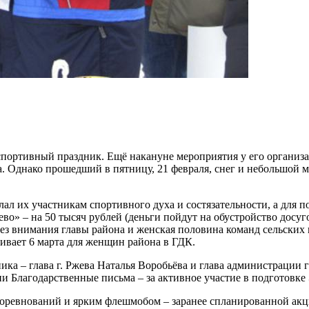
портивный праздник. Ещё накануне мероприятия у его организат
. Однако прошедший в пятницу, 21 февраля, снег и небольшой мо
ал их участникам спортивного духа и состязательности, а для 
о» – на 50 тысяч рублей (деньги пойдут на обустройство досуго
 без внимания главы района и женская половина команд сельски
ивает 6 марта для женщин района в ГДК.
ика – глава г. Ржева Наталья Воробьёва и глава администрации
и Благодарственные письма – за активное участие в подготовке
соревнований и ярким флешмобом – заранее спланированной акц