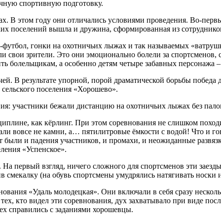
ичную спортивную подготовку.
х. В этом году они отличались условиями проведения. Во-первы
ьских поселений вышла и дружина, сформированная из сотрудник
-футбол, гонки на охотничьих лыжах и так называемых «ватрушк
 свои зрители. Это они эмоционально болели за спортсменов, 
ть болельщикам, а особенно детям четыре забавных персонажа –
чей. В результате упорной, порой драматической борьбы победа
з сельского поселения «Хорошево».
: участники бежали дистанцию на охотничьих лыжах без палок.
иплине, как кёрлинг. При этом соревнования не слишком походи
ли вовсе не камни, а… пятилитровые ёмкости с водой! Что и го
т были и падения участников, и промахи, и неожиданные развяз
еления «Успенское».
. На первый взгляд, ничего сложного для спортсменов эти заезд
ив смекалку (на обувь спортсмены умудрялись натягивать носки 
вания «Удаль молодецкая». Они включали в себя сразу несколько
 тех, кто видел эти соревнования, дух захватывало при виде по
сех справились с заданиями хорошевцы.