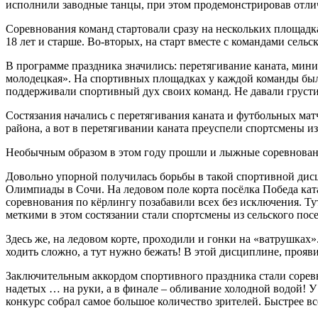
исполнили заводные танцы, при этом продемонстрировав отл
Соревнования команд стартовали сразу на нескольких площадка
18 лет и старше. Во-вторых, на старт вместе с командами сел
В программе праздника значились: перетягивание каната, мини
молодецкая». На спортивных площадках у каждой команды были
поддерживали спортивный дух своих команд. Не давали грусти
Состязания начались с перетягивания каната и футбольных мат
района, а вот в перетягивании каната преуспели спортсмены и
Необычным образом в этом году прошли и лыжные соревнования
Довольно упорной получилась борьбы в такой спортивной дисц
Олимпиады в Сочи. На ледовом поле корта посёлка Победа ката
соревнования по кёрлингу позабавили всех без исключения. Ту
меткими в этом состязании стали спортсмены из сельского пос
Здесь же, на ледовом корте, проходили и гонки на «ватрушках»
ходить сложно, а тут нужно бежать! В этой дисциплине, прояв
Заключительным аккордом спортивного праздника стали соревно
надетых … на руки, а в финале – обливание холодной водой! У
конкурс собрал самое большое количество зрителей. Быстрее в