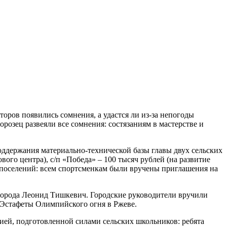
оров появились сомнения, а удастся ли из-за непогоды
розец развеяли все сомнения: состязаниям в мастерстве и
поддержания материально-технической базы главы двух сельских
вого центра), с/п «Победа» – 100 тысяч рублей (на развитие
х поселений: всем спортсменкам были вручены приглашения на
 города Леонид Тишкевич. Городские руководители вручили
 Эстафеты Олимпийского огня в Ржеве.
ией, подготовленной силами сельских школьников: ребята