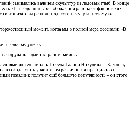
лений занимались ваянием скульптур из ледовых глыб. В конце
 честь 71-й годовщины освобождения района от фашистских
а организаторы решили подвести к 3 марта, к этому же
 торжественный момент, когда мы в полной мере осознали: «В
рый голос ведущего.
ивная дружина администрации района.
атлениями жительница п. Победа Галина Никулина. – Каждый,
и снегоходе, стать участником различных аттракционов и
ивный праздник получит ещё большую популярность – он этого