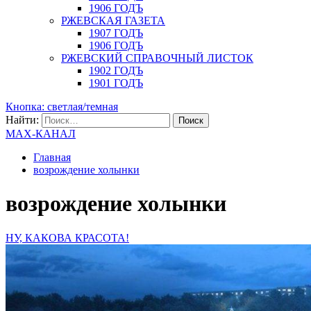
1906 ГОДЪ
РЖЕВСКАЯ ГАЗЕТА
1907 ГОДЪ
1906 ГОДЪ
РЖЕВСКИЙ СПРАВОЧНЫЙ ЛИСТОК
1902 ГОДЪ
1901 ГОДЪ
Кнопка: светлая/темная
Найти:
MAX-КАНАЛ
Главная
возрождение холынки
возрождение холынки
НУ, КАКОВА КРАСОТА!