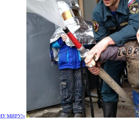
У МИРУ!»