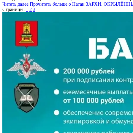
Читать далее
Прочитать больше о Натан ЗАРХИ. ОКРЫЛЁН
Страницы:
1
2
3