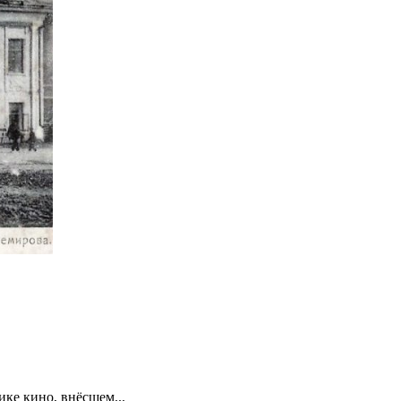
ке кино, внёсшем...