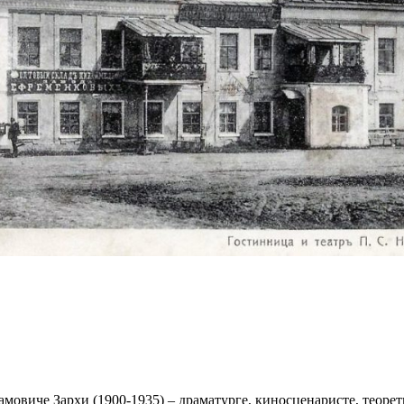
овиче Зархи (1900-1935) – драматурге, киносценаристе, теорети