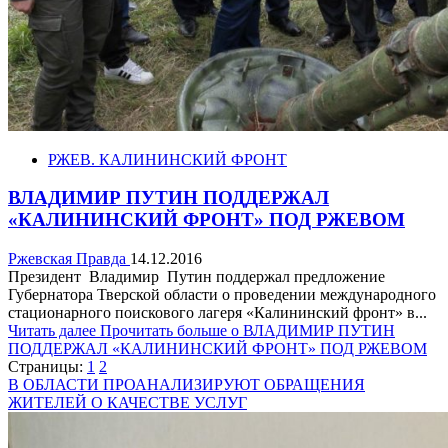
РЖЕВ. КАЛИНИНСКИЙ ФРОНТ
ВЛАДИМИР ПУТИН ПОДДЕРЖАЛ
«КАЛИНИНСКИЙ ФРОНТ» ПОД РЖЕВОМ
Ржевская Правда
14.12.2016
Президент Владимир Путин поддержал предложение
Губернатора Тверской области о проведении международного
стационарного поискового лагеря «Калининский фронт» в...
Читать далее
Прочитать больше о ВЛАДИМИР ПУТИН
ПОДДЕРЖАЛ «КАЛИНИНСКИЙ ФРОНТ» ПОД РЖЕВОМ
Страницы:
1
2
В ОБЛАСТИ ПРОАНАЛИЗИРУЮТ ОБРАЩЕНИЯ
ЖИТЕЛЕЙ О КАЧЕСТВЕ УСЛУГ