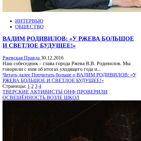
ИНТЕРВЬЮ
ОБЩЕСТВО
ВАДИМ РОДИВИЛОВ: «У РЖЕВА БОЛЬШОЕ
И СВЕТЛОЕ БУДУЩЕЕ!»
Ржевская Правда
30.12.2016
Наш собеседник – глава города Ржева В.В. Родивилов. Мы
говорили с ним об итогах уходящего года и...
Читать далее
Прочитать больше о ВАДИМ РОДИВИЛОВ: «У
РЖЕВА БОЛЬШОЕ И СВЕТЛОЕ БУДУЩЕЕ!»
Страницы:
1
2
3
4
ТВЕРСКИЕ АКТИВИСТЫ ОНФ ПРОВЕРИЛИ
ОСВЕЩЁННОСТЬ ВОЗЛЕ ШКОЛ