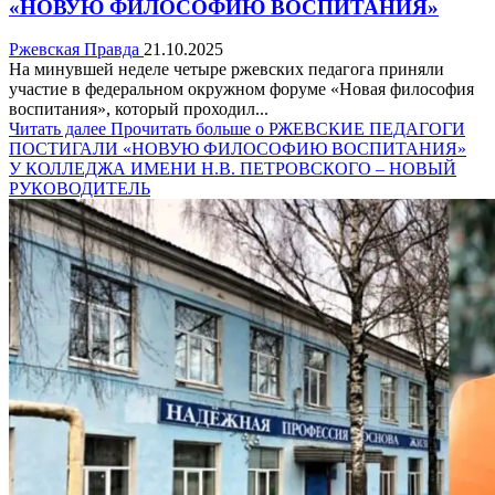
«НОВУЮ ФИЛОСОФИЮ ВОСПИТАНИЯ»
Ржевская Правда
21.10.2025
На минувшей неделе четыре ржевских педагога приняли
участие в федеральном окружном форуме «Новая философия
воспитания», который проходил...
Читать далее
Прочитать больше о РЖЕВСКИЕ ПЕДАГОГИ
ПОСТИГАЛИ «НОВУЮ ФИЛОСОФИЮ ВОСПИТАНИЯ»
У КОЛЛЕДЖА ИМЕНИ Н.В. ПЕТРОВСКОГО – НОВЫЙ
РУКОВОДИТЕЛЬ