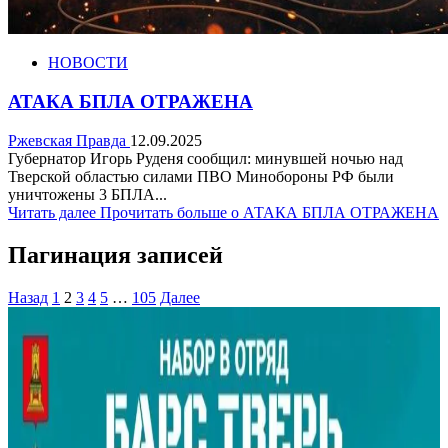
НОВОСТИ
АТАКА БПЛА ОТРАЖЕНА
Ржевская Правда
12.09.2025
Губернатор Игорь Руденя сообщил: минувшей ночью над
Тверской областью силами ПВО Минобороны РФ были
уничтожены 3 БПЛА...
Читать далее
Прочитать больше о АТАКА БПЛА ОТРАЖЕНА
Пагинация записей
Назад
1
2
3
4
5
…
105
Далее