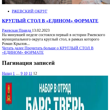
РЖЕВСКИЙ ОКРУГ
КРУГЛЫЙ СТОЛ В «ЕДИНОМ» ФОРМАТЕ
Ржевская Правда
13.02.2023
На минувшей неделе состоялся первый в истории Ржевского
муниципального округа круглый стол, в рамках которого
Роман Крылов...
Читать далее
Прочитать больше о КРУГЛЫЙ СТОЛ В
«ЕДИНОМ» ФОРМАТЕ
Пагинация записей
Назад
1
…
9
10
11
12