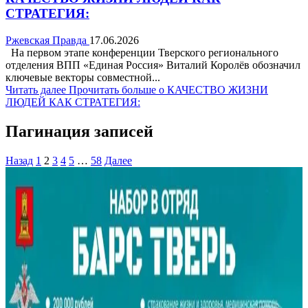
СТРАТЕГИЯ:
Ржевская Правда
17.06.2026
На первом этапе конференции Тверского регионального
отделения ВПП «Единая Россия» Виталий Королёв обозначил
ключевые векторы совместной...
Читать далее
Прочитать больше о КАЧЕСТВО ЖИЗНИ
ЛЮДЕЙ КАК СТРАТЕГИЯ:
Пагинация записей
Назад
1
2
3
4
5
…
58
Далее