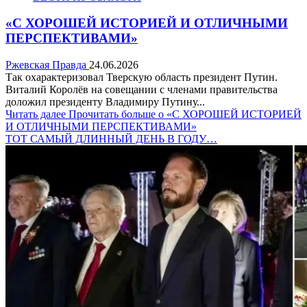
«С ХОРОШЕЙ ИСТОРИЕЙ И ОТЛИЧНЫМИ
ПЕРСПЕКТИВАМИ»
Ржевская Правда
24.06.2026
Так охарактеризовал Тверскую область президент Путин.
Виталий Королёв на совещании с членами правительства
доложил президенту Владимиру Путину...
Читать далее
Прочитать больше о «С ХОРОШЕЙ ИСТОРИЕЙ
И ОТЛИЧНЫМИ ПЕРСПЕКТИВАМИ»
ТОТ САМЫЙ ДЛИННЫЙ ДЕНЬ В ГОДУ…