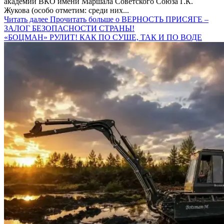
академии ВКО имени Маршала Советского Союза Г.К.
Жукова (особо отметим: среди них...
Читать далее
Прочитать больше о ВЕРНОСТЬ ПРИСЯГЕ –
ЗАЛОГ БЕЗОПАСНОСТИ СТРАНЫ!
«БОЦМАН» РУЛИТ! КАК ПО СУШЕ, ТАК И ПО ВОДЕ