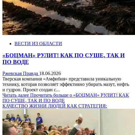
ВЕСТИ ИЗ ОБЛАСТИ
«БОЦМАН» РУЛИТ! КАК ПО СУШЕ, ТАК И
ПО ВОДЕ
Ржевская Правда
18.06.2026
Тверская компания «Амфибия» представила уникальную
технику, которая позволяет эффективно убирать мазут, нефть
и гудрон. Проект создан с...
Читать далее
Прочитать больше о «БОЦМАН» РУЛИТ! КАК
ПО СУШЕ, ТАК И ПО ВОДЕ
КАЧЕСТВО ЖИЗНИ ЛЮДЕЙ КАК СТРАТЕГИЯ: