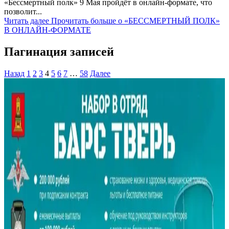
«Бессмертный полк» 9 Мая пройдёт в онлайн-формате, что
позволит...
Читать далее
Прочитать больше о «БЕССМЕРТНЫЙ ПОЛК»
В ОНЛАЙН-ФОРМАТЕ
Пагинация записей
Назад
1
2
3
4
5
6
7
…
58
Далее