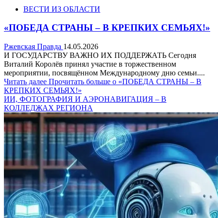
ВЕСТИ ИЗ ОБЛАСТИ
«ПОБЕДА СТРАНЫ – В КРЕПКИХ СЕМЬЯХ!»
Ржевская Правда
14.05.2026
И ГОСУДАРСТВУ ВАЖНО ИХ ПОДДЕРЖАТЬ Сегодня
Виталий Королёв принял участие в торжественном
мероприятии, посвящённом Международному дню семьи....
Читать далее
Прочитать больше о «ПОБЕДА СТРАНЫ – В
КРЕПКИХ СЕМЬЯХ!»
ИИ, ФОТОГРАФИЯ И АЭРОНАВИГАЦИЯ – В
КОЛЛЕДЖАХ РЕГИОНА