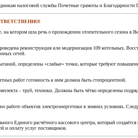
удникам налоговой службы Почетные грамоты и Благодарности Г
ТВЕТСТВЕННО!
е, на котором шла речь о прохождении отопительного сезона в 
оведена реконструкция или модернизация 109 котельных. Восст
нных сетей.
пытаний, определены «слабые» точки, которые требуют повыше
нтных работ готовность к ним должна быть стопроцентной.
комплекта – труб, техники. Должны быть чётко определены подр
о работе объектов электроэнергетики в зимних условиях. Следуе
ного Единого расчётного кассового центра, который создаётся в
ей и оплату услуг поставщиков.