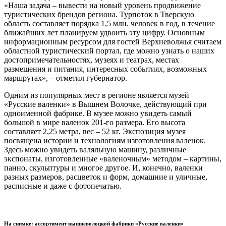
«Наша задача – вывести на новый уровень продвижение
туристических брендов региона. Турпоток в Тверскую
область составляет порядка 1,5 млн. человек в год, в течение
ближайших лет планируем удвоить эту цифру. Основным
информационным ресурсом для гостей Верхневолжья считаем
областной туристический портал, где можно узнать о наших
достопримечательностях, музеях и театрах, местах
размещения и питания, интересных событиях, возможных
маршрутах», – отметил губернатор.
Одним из популярных мест в регионе является музей
«Русские валенки» в Вышнем Волочке, действующий при
одноименной фабрике. В музее можно увидеть самый
большой в мире валенок 201-го размера. Его высота
составляет 2,25 метра, вес – 52 кг. Экспозиция музея
посвящена истории и технологиям изготовления валенок.
Здесь можно увидеть валяльную машину, различные
экспонаты, изготовленные «валеночным» методом – картины,
панно, скульптуры и многое другое. И, конечно, валенки
разных размеров, расцветок и форм, домашние и уличные,
расписные и даже с фотопечатью.
На снимке: ассортимент вышневолоцкой фабрики «Русские валенки»