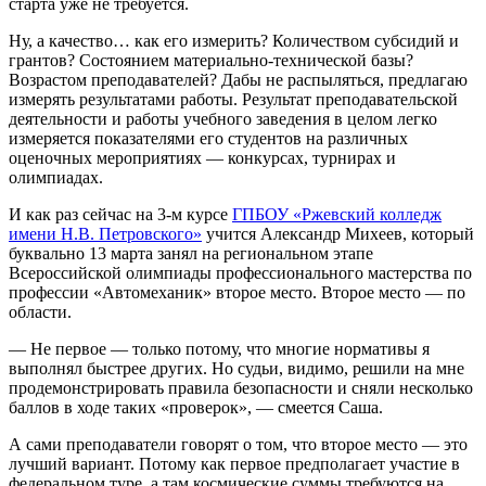
старта уже не требуется.
Ну, а качество… как его измерить? Количеством субсидий и
грантов? Состоянием материально-технической базы?
Возрастом преподавателей? Дабы не распыляться, предлагаю
измерять результатами работы. Результат преподавательской
деятельности и работы учебного заведения в целом легко
измеряется показателями его студентов на различных
оценочных мероприятиях — конкурсах, турнирах и
олимпиадах.
И как раз сейчас на 3-м курсе
ГПБОУ «Ржевский колледж
имени Н.В. Петровского»
учится Александр Михеев, который
буквально 13 марта занял на региональном этапе
Всероссийской олимпиады профессионального мастерства по
профессии «Автомеханик» второе место. Второе место — по
области.
— Не первое — только потому, что многие нормативы я
выполнял быстрее других. Но судьи, видимо, решили на мне
продемонстрировать правила безопасности и сняли несколько
баллов в ходе таких «проверок», — смеется Саша.
А сами преподаватели говорят о том, что второе место — это
лучший вариант. Потому как первое предполагает участие в
федеральном туре, а там космические суммы требуются на