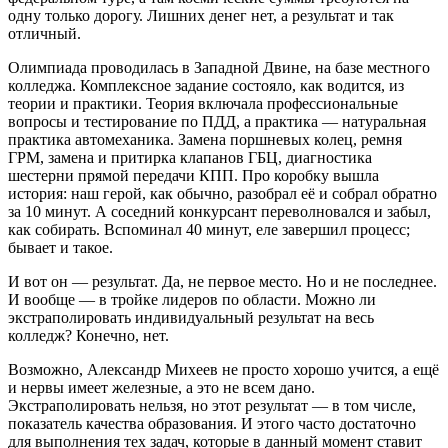
одну только дорогу. Лишних денег нет, а результат и так
отличный.
Олимпиада проводилась в Западной Двине, на базе местного
колледжа. Комплексное задание состояло, как водится, из
теории и практики. Теория включала профессиональные
вопросы и тестирование по ПДД, а практика — натуральная
практика автомеханика. Замена поршневых колец, ремня
ГРМ, замена и притирка клапанов ГБЦ, диагностика
шестерни прямой передачи КПП. Про коробку вышла
история: наш герой, как обычно, разобрал её и собрал обратно
за 10 минут. А соседний конкурсант переволновался и забыл,
как собирать. Вспоминал 40 минут, еле завершил процесс;
бывает и такое.
И вот он — результат. Да, не первое место. Но и не последнее.
И вообще — в тройке лидеров по области. Можно ли
экстраполировать индивидуальный результат на весь
колледж? Конечно, нет.
Возможно, Александр Михеев не просто хорошо учится, а ещё
и нервы имеет железные, а это не всем дано.
Экстраполировать нельзя, но этот результат — в том числе,
показатель качества образования. И этого часто достаточно
для выполнения тех задач, которые в данный момент ставит