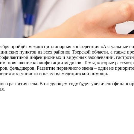
тября пройдёт междисциплинарная конференция «Актуальные воп
цинских пунктов из всех районов Тверской области, а также п
 профилактикой инфекционных и вирусных заболеваний, гастроэ
ом, повышение квалификации медиков. Темы, которые рассмотря
тров, фельдшеров. Развитие первичного звена – один из приорит
печения доступности и качества медицинской помощи.
ого развития села. В следующем году будет увеличено финанси
ня.