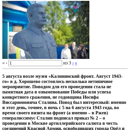
«
‹
из
3
›
»
5 августа возле музея «Калининский фронт. Август 1943-
го» в д. Хорошево состоялось несколько нетипичное
мероприятие. Поводом для его проведения стала не
памятная дата в ознаменование Победы или успеха
конкретного сражения, не годовщина Иосифа
Виссарионовича Сталина. Повод был интересный: именно
в этот день, точнее, в ночь с 5 на 6 августа 1943 года, во
время своего визита на фронт (а именно – в Ржев)
генералиссимус Сталин подписал приказ № 2 – о
проведении в Москве артиллерийского салюта в честь
соединений Красной Армии, освободивших города Орёл и