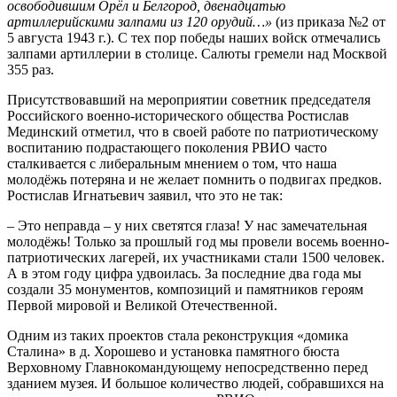
освободившим Орёл и Белгород, двенадцатью
артиллерийскими залпами из 120 орудий…»
(из приказа №2 от
5 августа 1943 г.). С тех пор победы наших войск отмечались
залпами артиллерии в столице. Салюты гремели над Москвой
355 раз.
Присутствовавший на мероприятии советник председателя
Российского военно-исторического общества Ростислав
Мединский отметил, что в своей работе по патриотическому
воспитанию подрастающего поколения РВИО часто
сталкивается с либеральным мнением о том, что наша
молодёжь потеряна и не желает помнить о подвигах предков.
Ростислав Игнатьевич заявил, что это не так:
– Это неправда – у них светятся глаза! У нас замечательная
молодёжь! Только за прошлый год мы провели восемь военно-
патриотических лагерей, их участниками стали 1500 человек.
А в этом году цифра удвоилась. За последние два года мы
создали 35 монументов, композиций и памятников героям
Первой мировой и Великой Отечественной.
Одним из таких проектов стала реконструкция «домика
Сталина» в д. Хорошево и установка памятного бюста
Верховному Главнокомандующему непосредственно перед
зданием музея. И большое количество людей, собравшихся на