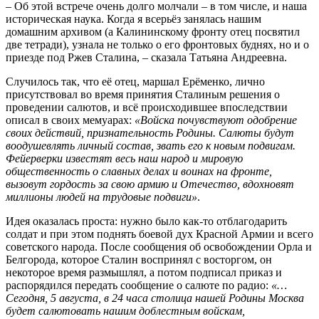
– Об этой встрече очень долго молчали – в том числе, и наша
историческая наука. Когда я всерьёз занялась нашим
домашним архивом (а Калининскому фронту отец посвятил
две тетради), узнала не только о его фронтовых буднях, но и о
приезде под Ржев Сталина, – сказала Татьяна Андреевна.
Случилось так, что её отец, маршал Ерёменко, лично
присутствовал во время принятия Сталиным решения о
проведении салютов, и всё происходившее впоследствии
описал в своих мемуарах:
«Войска почувствуют одобрение
своих действий, признательность Родины. Салюты будут
воодушевлять личный состав, звать его к новым подвигам.
Фейерверки известят весь наш народ и мировую
общественность о славных делах и воинах на фронте,
вызовут гордость за свою армию и Отечество, вдохновят
миллионы людей на трудовые подвиги»
.
Идея оказалась проста: нужно было как-то отблагодарить
солдат и при этом поднять боевой дух Красной Армии и всего
советского народа. После сообщения об освобождении Орла и
Белгорода, которое Сталин воспринял с восторгом, он
некоторое время размышлял, а потом подписал приказ и
распорядился передать сообщение о салюте по радио:
«…
Сегодня, 5 августа, в 24 часа столица нашей Родины Москва
будет салютовать нашим доблестным войскам,