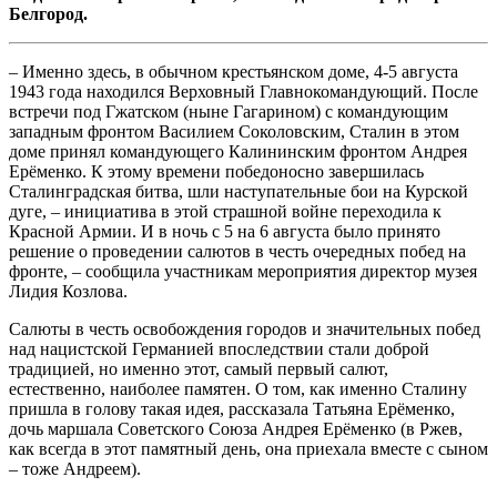
Белгород.
– Именно здесь, в обычном крестьянском доме, 4-5 августа
1943 года находился Верховный Главнокомандующий. После
встречи под Гжатском (ныне Гагарином) с командующим
западным фронтом Василием Соколовским, Сталин в этом
доме принял командующего Калининским фронтом Андрея
Ерёменко. К этому времени победоносно завершилась
Сталинградская битва, шли наступательные бои на Курской
дуге, – инициатива в этой страшной войне переходила к
Красной Армии. И в ночь с 5 на 6 августа было принято
решение о проведении салютов в честь очередных побед на
фронте, – сообщила участникам мероприятия директор музея
Лидия Козлова.
Салюты в честь освобождения городов и значительных побед
над нацистской Германией впоследствии стали доброй
традицией, но именно этот, самый первый салют,
естественно, наиболее памятен. О том, как именно Сталину
пришла в голову такая идея, рассказала Татьяна Ерёменко,
дочь маршала Советского Союза Андрея Ерёменко (в Ржев,
как всегда в этот памятный день, она приехала вместе с сыном
– тоже Андреем).