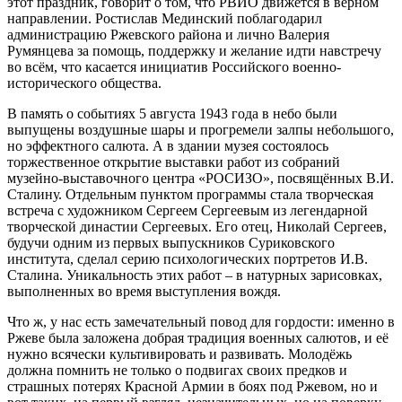
этот праздник, говорит о том, что РВИО движется в верном
направлении. Ростислав Мединский поблагодарил
администрацию Ржевского района и лично Валерия
Румянцева за помощь, поддержку и желание идти навстречу
во всём, что касается инициатив Российского военно-
исторического общества.
В память о событиях 5 августа 1943 года в небо были
выпущены воздушные шары и прогремели залпы небольшого,
но эффектного салюта. А в здании музея состоялось
торжественное открытие выставки работ из собраний
музейно-выставочного центра «РОСИЗО», посвящённых В.И.
Сталину. Отдельным пунктом программы стала творческая
встреча с художником Сергеем Сергеевым из легендарной
творческой династии Сергеевых. Его отец, Николай Сергеев,
будучи одним из первых выпускников Суриковского
института, сделал серию психологических портретов И.В.
Сталина. Уникальность этих работ – в натурных зарисовках,
выполненных во время выступления вождя.
Что ж, у нас есть замечательный повод для гордости: именно в
Ржеве была заложена добрая традиция военных салютов, и её
нужно всячески культивировать и развивать. Молодёжь
должна помнить не только о подвигах своих предков и
страшных потерях Красной Армии в боях под Ржевом, но и