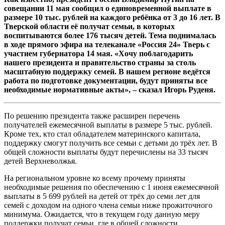
совещании 11 мая сообщил о единовременной выплате в
размере 10 тыс. рублей на каждого ребёнка от 3 до 16 лет. В
Тверской области её получат семьи, в которых
воспитываются более 176 тысяч детей. Тема поднималась
в ходе прямого эфира на телеканале «Россия 24» Тверь с
участием губернатора 14 мая. «Хочу поблагодарить
нашего президента и правительство страны за столь
масштабную поддержку семей. В нашем регионе ведётся
работа по подготовке документации, будут приняты все
необходимые нормативные акты», – сказал Игорь Руденя.
По решению президента также расширен перечень
получателей ежемесячной выплаты в размере 5 тыс. рублей.
Кроме тех, кто стал обладателем материнского капитала,
поддержку смогут получить все семьи с детьми до трёх лет. В
общей сложности выплаты будут перечислены на 33 тысяч
детей Верхневолжья.
На региональном уровне ко всему прочему приняты
необходимые решения по обеспечению с 1 июня ежемесячной
выплаты в 5 699 рублей на детей от трёх до семи лет для
семей с доходом на одного члена семьи ниже прожиточного
минимума. Ожидается, что в текущем году данную меру
поддержки получат семьи, где в общей сложности