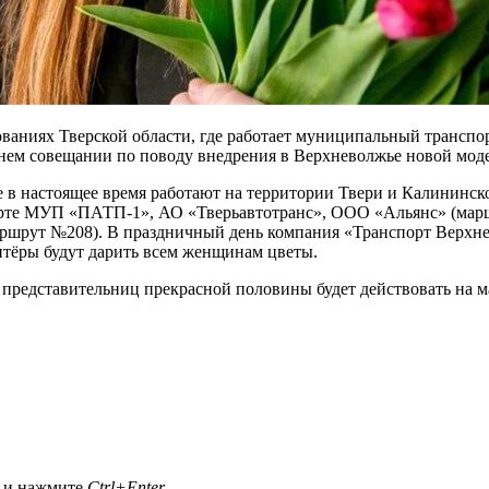
ованиях Тверской области, где работает муниципальный транспор
нем совещании по поводу внедрения в Верхневолжье новой моде
е в настоящее время работают на территории Твери и Калининск
орте МУП «ПАТП-1», АО «Тверьавтотранс», ООО «Альянс» (мар
шрут №208). В праздничный день компания «Транспорт Верхнев
волонтёры будут дарить всем женщинам цветы.
представительниц прекрасной половины будет действовать на 
а и нажмите
Ctrl+Enter
.