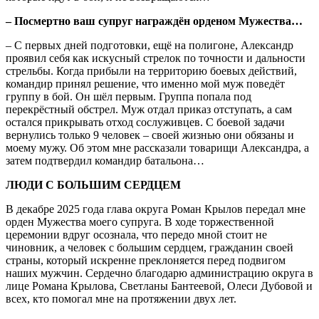
– Посмертно ваш супруг награждён орденом Мужества…
– С первых дней подготовки, ещё на полигоне, Александр
проявил себя как искусный стрелок по точности и дальности
стрельбы. Когда прибыли на территорию боевых действий,
командир принял решение, что именно мой муж поведёт
группу в бой. Он шёл первым. Группа попала под
перекрёстный обстрел. Муж отдал приказ отступать, а сам
остался прикрывать отход сослуживцев. С боевой задачи
вернулись только 9 человек – своей жизнью они обязаны и
моему мужу. Об этом мне рассказали товарищи Александра, а
затем подтвердил командир батальона…
ЛЮДИ С БОЛЬШИМ СЕРДЦЕМ
В декабре 2025 года глава округа Роман Крылов передал мне
орден Мужества моего супруга. В ходе торжественной
церемонии вдруг осознала, что передо мной стоит не
чиновник, а человек с большим сердцем, гражданин своей
страны, который искренне преклоняется перед подвигом
наших мужчин. Сердечно благодарю администрацию округа в
лице Романа Крылова, Светланы Бантеевой, Олеси Дубовой и
всех, кто помогал мне на протяжении двух лет.