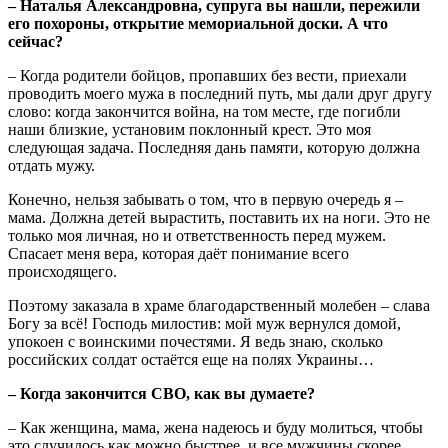
– Наталья Александровна, супруга вы нашли, пережили
его похороны, открытие мемориальной доски. А что
сейчас?
– Когда родители бойцов, пропавших без вести, приехали
проводить моего мужа в последний путь, мы дали друг другу
слово: когда закончится война, на том месте, где погибли
наши близкие, установим поклонный крест. Это моя
следующая задача. Последняя дань памяти, которую должна
отдать мужу.
Конечно, нельзя забывать о том, что в первую очередь я –
мама. Должна детей вырастить, поставить их на ноги. Это не
только моя личная, но и ответственность перед мужем.
Спасает меня вера, которая даёт понимание всего
происходящего.
Поэтому заказала в храме благодарственный молебен – слава
Богу за всё! Господь милостив: мой муж вернулся домой,
упокоен с воинскими почестями. Я ведь знаю, сколько
российских солдат остаётся еще на полях Украины…
– Когда закончится СВО, как вы думаете?
– Как женщина, мама, жена надеюсь и буду молиться, чтобы
это случилось как можно быстрее, и все мужчины скорее