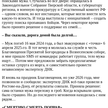
поисками мужа. Стучалась во все двери: обращалась в
Законодательное Собрание Тверской области, к губернатору
региона, в военную прокуратуру и Следственный комитет РФ
– одним словом, во все инстанции, которые могли внести хоть
какую-то ясность. И тогда выступила с инициативой – создать
группу поиска пропавших бойцов. Через некоторое время
было принято решение о поддержке их семей…
– Вы сказали, дорога домой была долгой…
– Муж погиб 16 мая 2024 года, а был эвакуирован с «точки» 6
апреля 2025-го. В тот вечер я молилась на службе в честь
Благовещения Пресвятой Богородицы в Вознесенском соборе,
и мне пришло SMS от командира: работает группа, тело мужа
ищут… Потом мне предложили забрать предполагаемые
останки супруга из морга, и самостоятельно провести
независимую экспертизу ДНК.
И вновь на праздник Благовещения, но уже 2026 года, мне
позвонили и сообщили: экспертизу ДНК всё-таки провели в
Ростове-на-Дону, её результаты совпали. Приняла решение:
сама останки мужа переложу в гроб. Когда вскрывали цинк,
было страшно. Но до последнего мгновения находилась с ним
рядом…
«СМЕРТИЮ СМЕРТЬ ПОПРАВ»