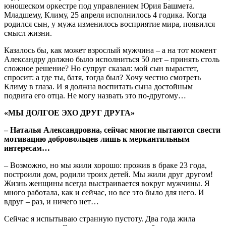
юношеском оркестре под управлением Юрия Башмета.
Младшему, Климу, 25 апреля исполнилось 4 годика. Когда
родился сын, у мужа изменилось восприятие мира, появился
смысл жизни.
Казалось бы, как может взрослый мужчина – а на тот момент
Александру должно было исполниться 50 лет – принять столь
сложное решение? Но супруг сказал: мой сын вырастет,
спросит: а где ты, батя, тогда был? Хочу честно смотреть
Климу в глаза. И я должна воспитать сына достойным
подвига его отца. Не могу назвать это по-другому…
«МЫ ДОЛГОЕ ЭХО ДРУГ ДРУГА»
– Наталья Александровна, сейчас многие пытаются свести
мотивацию добровольцев лишь к меркантильным
интересам…
– Возможно, но мы жили хорошо: прожив в браке 23 года,
построили дом, родили троих детей. Мы жили друг другом!
Жизнь женщины всегда выстраивается вокруг мужчины. Я
много работала, как и сейчас, но все это было для него. И
вдруг – раз, и ничего нет…
Сейчас я испытываю странную пустоту. Два года жила