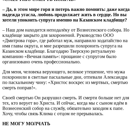
– Да, в этом мире горя и потерь важно помнить: даже когда
надежда угасла, любовь продолжает жить в сердце. Но вы
хотели упокоить супруга именно на Казанском кладбище?
– Наш дом находится неподалёку от Вознесенского собора. Но
кладбище закрыто для захоронений. Руководство ООО
«Дмитрова гора», где работал муж, направило ходатайство на
имя главы округа, и мне разрешили похоронить супруга на
Казанском кладбище. Благодарю Тверскую ритуальную
компанию «Вечная память»: прощание с супругом было
организовано очень профессионально.
Для меня, человека верующего, великое утешение, что мужа
похоронили в светлые пасхальные дни, отпевали Александра
по пасхальному чину: «Христос воскрес из мертвых, смертью
смерть поправ!».
Своей смертью Он разрушил смерть. И смерти больше нет для
тех, кто верует во Христа. И сейчас, когда мы с сыном идём в
Вознесенский собор на службу, обязательно заходим к папе.
Хочу, чтобы связь Клима с отцом не прерывалась.
НЕ МОГУ МОЛЧАТЬ