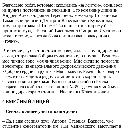
Благодарю ребят, которые находились «за лентой», офицеров
из пункта постоянной дислокации. Это командир дивизии
Андрей Александрович Терешонок, командир 15-го полка
Таманской дивизии Дмитрий Вячеславович Кузьминых,
командир отряда «Шторм» 15-го полка, к которому был
приписан муж, – Василий Васильевич Смирнов. Именно он
искал тело мужа, когда была организована эвакуация на
«точку».
В течение двух лет постоянно находилась с командиром на
связи, отправляла бойцам гуманитарную помощь. Ведь это
моё личное горе, моя личная война. Мне активно помогали
волонтёры из епархиального добровольческого движения
«Доброе сердце», группы «Мы – вместе. Ржев». Благодарю
всех, кто находился рядом со мной в эти скорбные дни.
Священство и прихожан Вознесенского собора Ржева.
Педагогический коллектив лицея №35, где учился мой муж, –
в лице директора Антонины Ивановны Ключниковой.
СЕМЕЙНЫЙ ЛИЦЕЙ
– Сейчас в лицее учится ваша дочь?
– Да, наша средняя дочь, Аврора. Старшая, Варвара, уже
студентка консерватории им. П.И. Чайковского, выступает в