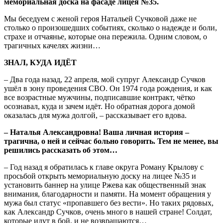
мемориальная доска на фасаде лицея №35.
Мы беседуем с женой героя Натальей Сучковой даже не
столько о произошедших событиях, сколько о надежде и боли,
страхе и отчаянье, которые она пережила. Одним словом, о
трагичных качелях жизни…
ЗНАЛ, КУДА ИДЁТ
– Два года назад, 22 апреля, мой супруг Александр Сучков
ушёл в зону проведения СВО. Он 1974 года рождения, и как
все возрастные мужчины, подписавшие контракт, чётко
осознавал, куда и зачем идёт. Но обратная дорога домой
оказалась для мужа долгой, – рассказывает его вдова.
– Наталья Александровна! Ваша личная история –
трагична, о ней и сейчас больно говорить. Тем не менее, вы
решились рассказать об этом…
– Год назад я обратилась к главе округа Роману Крылову с
просьбой открыть мемориальную доску на лицее №35 и
установить баннер на улице Ржева как общественный знак
внимания, благодарности и памяти. На момент обращения у
мужа был статус «пропавшего без вести». Но таких рядовых,
как Александр Сучков, очень много в нашей стране! Солдат,
которые идут в бой, и не возвращаются…