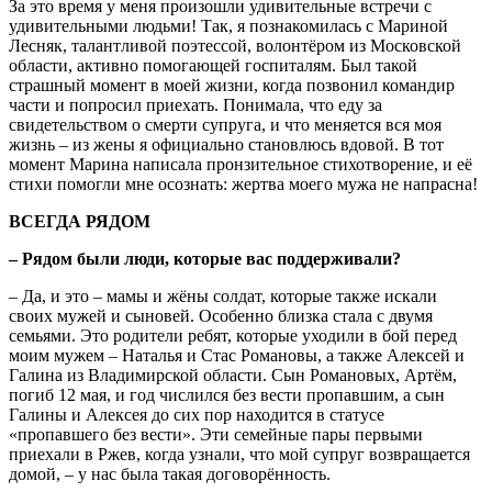
За это время у меня произошли удивительные встречи с
удивительными людьми! Так, я познакомилась с Мариной
Лесняк, талантливой поэтессой, волонтёром из Московской
области, активно помогающей госпиталям. Был такой
страшный момент в моей жизни, когда позвонил командир
части и попросил приехать. Понимала, что еду за
свидетельством о смерти супруга, и что меняется вся моя
жизнь – из жены я официально становлюсь вдовой. В тот
момент Марина написала пронзительное стихотворение, и её
стихи помогли мне осознать: жертва моего мужа не напрасна!
ВСЕГДА РЯДОМ
– Рядом были люди, которые вас поддерживали?
– Да, и это – мамы и жёны солдат, которые также искали
своих мужей и сыновей. Особенно близка стала с двумя
семьями. Это родители ребят, которые уходили в бой перед
моим мужем – Наталья и Стас Романовы, а также Алексей и
Галина из Владимирской области. Сын Романовых, Артём,
погиб 12 мая, и год числился без вести пропавшим, а сын
Галины и Алексея до сих пор находится в статусе
«пропавшего без вести». Эти семейные пары первыми
приехали в Ржев, когда узнали, что мой супруг возвращается
домой, – у нас была такая договорённость.