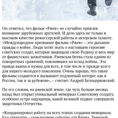
Он отметил, что фильм «Ржев» не случайно привлек
внимание зарубежных зрителей. И дело здесь не только в
высоком качестве режиссерской работы и актерском таланте.
«Международное признание фильма «Ржев» – это дыхание
правды о войне. Люди хотят знать о настоящем героизме
советских солдат, которые защищали свою Родину и весь мир
от фашистских захватчиков. Ржевская битва стала одним из
поворотных сражений, повлиявших на исход войны. Эта
правда важна и нужна для всех, в том числе и прежде всего
для нашего молодого поколения. Очень хорошо, что такие
фильмы создаются и вызывают подлинный интерес как в
России, так и за рубежом», – считает Андрей Белоцерковский.
По его словам, на ржевской земле, где чуть больше месяца
назад был открыт уникальный мемориал Советскому солдату,
особенно остро ощущаешь, какой великий подвиг совершили
защитники Отечества.
«Координировал работу на всех этапах создания мемориала.
Его открытие – грандиозное событие для Ржева, Тверской