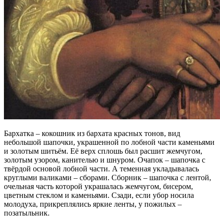
Бархатка – кокошник из бархата красных тонов, вид
небольшой шапочки, украшенной по лобной части каменьями
и золотым шитьём. Её верх сплошь был расшит жемчугом,
золотым узором, канителью и шнуром. Очапок – шапочка с
твёрдой основой лобной части. А теменная укладывалась
круглыми валиками – сборами. Сборник – шапочка с лентой,
очельная часть которой украшалась жемчугом, бисером,
цветным стеклом и каменьями. Сзади, если убор носила
молодуха, прикреплялись яркие ленты, у пожилых –
позатыльник.