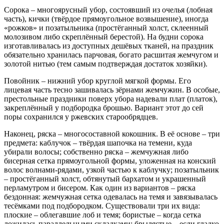
Сорока – многоярусный убор, состоявший из очелья (лобная
часть), кички (твёрдое прямоугольное возвышение), иногда
«рожков» и позатыльника (простёганный холст, склеенный
молозивом либо скреплённый берестой). На будни сорока
изготавливалась из доступных дешёвых тканей, на праздник
обязательно хранилась парчовая, богато расшитая жемчугом и
золотой нитью (тем самым подтверждая достаток хозяйки).
Повойник – нижний убор круглой мягкой формы. Его
лицевая часть тесно зашивалась зёрнами жемчужин. В особые,
престольные праздники поверх убора надевали плат (платок),
закреплённый у подбородка брошью. Вариант этот до сей
поры сохранился у ржевских старообрядцев.
Наконец, ряска – многосоставной кокошник. В её основе – три
предмета: каблучок – твёрдая шапочка на темени, куда
убирали волосы; собственно ряска – жемчужная либо
бисерная сетка прямоугольной формы, уложенная на конский
волос волнами-рядами, узкой частью к каблучку; позатыльник
– простёганный холст, обтянутый бархатом и украшенный
перламутром и бисером. Как один из вариантов –
ряска
бездонная: жемчужная сетка одевалась на темя и завязывалась
тесёмками под подбородком. Существовали три их вида:
плоские –
облегавшие лоб и темя; бористые – когда сетка
ложилась параллельными складками; брылястые – если гладко