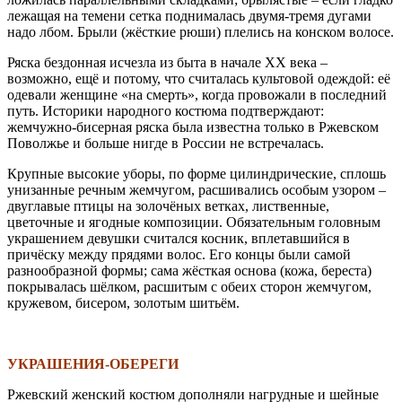
лежащая на темени сетка поднималась двумя-тремя дугами
надо лбом. Брыли (жёсткие рюши) плелись на конском волосе.
Ряска бездонная исчезла из быта в начале XX века –
возможно, ещё и потому, что считалась культовой одеждой: её
одевали женщине «на смерть», когда провожали в последний
путь. Историки народного костюма подтверждают:
жемчужно-бисерная ряска была известна только в Ржевском
Поволжье и больше нигде в России не встречалась.
Крупные высокие уборы, по форме цилиндрические, сплошь
унизанные речным жемчугом, расшивались особым узором –
двуглавые птицы на золочёных ветках, лиственные,
цветочные и ягодные композиции. Обязательным головным
украшением девушки считался косник, вплетавшийся в
причёску между прядями волос. Его концы были самой
разнообразной формы; сама жёсткая основа (кожа, береста)
покрывалась шёлком, расшитым с обеих сторон жемчугом,
кружевом, бисером, золотым шитьём.
\
УКРАШЕНИЯ-ОБЕРЕГИ
Ржевский женский костюм дополняли нагрудные и шейные