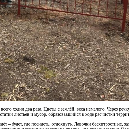
 всего ходил два раза. Цветы с землёй, веса немалого. Через речк
остатки листьев и мусор, образовавшийся в ходе расчистки терри
дёт – будет, где посидеть, отдохнуть. Лавочки бесхитростные, з