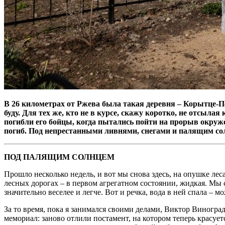
В 26 километрах от Ржева была такая деревня – Корытце-По
буду. Для тех же, кто не в курсе, скажу коротко, не отсыл
погибли его бойцы, когда пытались пойти на прорыв окру
погиб. Под непрестанными ливнями, снегами и палящим солн
ПОД ПАЛЯЩИМ СОЛНЦЕМ
Прошло несколько недель, и вот мы снова здесь, на опушке леса
лесных дорогах – в первом агрегатном состоянии, жидкая. Мы 
значительно веселее и легче. Вот и речка, вода в ней спала – м
За то время, пока я занимался своими делами, Виктор Виногра
мемориал: заново отлили постамент, на котором теперь красуе