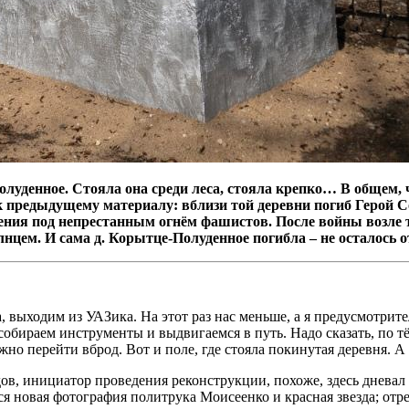
луденное. Стояла она среди леса, стояла крепко… В общем, 
ая к предыдущему материалу: вблизи той деревни погиб Герой
жения под непрестанным огнём фашистов. После войны возле
цем. И сама д. Корытце-Полуденное погибла – не осталось о
, выходим из УАЗика. На этот раз нас меньше, а я предусмотрите
собираем инструменты и выдвигаемся в путь. Надо сказать, по 
ожно перейти вброд. Вот и поле, где стояла покинутая деревня. А 
дов, инициатор проведения реконструкции, похоже, здесь дневал
тся новая фотография политрука Моисеенко и красная звезда; от