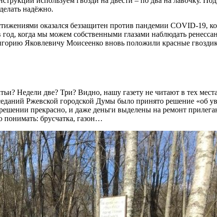
нструкции используем гвозди на двести – по два на лавочку. По
делать надёжно.
стижениями оказался беззащитен против пандемии COVID-19, ког
в год, когда мы можем собственными глазами наблюдать ренесса
горию Яковлевичу Моисеенко вновь положили красные гвоздики.
и? Недели две? Три? Видно, нашу газету не читают в тех местах
седаний Ржевской городской Думы было принято решение «об ув
м решении прекрасно, и даже деньги выделены на ремонт прилегаю
до понимать: брусчатка, газон…