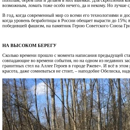
пополам, берём пни и делаем в них выемки. Для скрепления ко
возможным, ломать тоже особо нечего, да и некому. Но лучше с
В год, когда современный мир со всеми его технологиями и до
когда уровень безработицы в России обещает вырасти до 15%; 
победившей фашизм, на памятник Герою Советского Союза Гри
\
НА ВЫСОКОМ БЕРЕГУ
Сколько времени прошло с момента написания предыдущей стать
совпадающие во времени события, но на одном из недавних за
гранитных стел на Аллее Героев в городе Ржеве». И всё в это
красота, даже сомневаться не стоит, – наподобие Обелиска, на