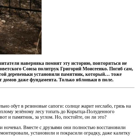
читатели наверняка помнят эту историю, повторяться не
 Советского Союза политрук Григорий Моисеенко. Погиб сам,
 той деревеньки установили памятник, который… тоже
т домов даже фундамента. Только яблоньки в поле.
льно обут в резиновые сапоги: солнце жарит неслабо, грязь на
тёплому зелёному лесу топать до Корытца-Полуденного
вот и памятник, за углом. Но, постойте, он ли это?
 и ночевал. Вместе с друзьями они полностью восстановили
ремонтировали, установили и покрасили оградку, даже калитку