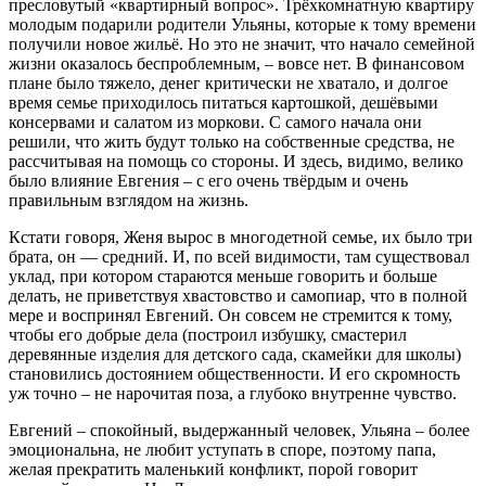
пресловутый «квартирный вопрос». Трёхкомнатную квартиру
молодым подарили родители Ульяны, которые к тому времени
получили новое жильё. Но это не значит, что начало семейной
жизни оказалось беспроблемным, – вовсе нет. В финансовом
плане было тяжело, денег критически не хватало, и долгое
время семье приходилось питаться картошкой, дешёвыми
консервами и салатом из моркови. С самого начала они
решили, что жить будут только на собственные средства, не
рассчитывая на помощь со стороны. И здесь, видимо, велико
было влияние Евгения – с его очень твёрдым и очень
правильным взглядом на жизнь.
Кстати говоря, Женя вырос в многодетной семье, их было три
брата, он — средний. И, по всей видимости, там существовал
уклад, при котором стараются меньше говорить и больше
делать, не приветствуя хвастовство и самопиар, что в полной
мере и воспринял Евгений. Он совсем не стремится к тому,
чтобы его добрые дела (построил избушку, смастерил
деревянные изделия для детского сада, скамейки для школы)
становились достоянием общественности. И его скромность
уж точно – не нарочитая поза, а глубоко внутренне чувство.
Евгений – спокойный, выдержанный человек, Ульяна – более
эмоциональна, не любит уступать в споре, поэтому папа,
желая прекратить маленький конфликт, порой говорит