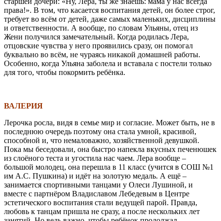
старшей дочери: «Ну, Лера, ты же знаешь: мама у нас всегда
права!». В том, что касается воспитания детей, он более строг,
требует во всём от детей, даже самых маленьких, дисциплины
и ответственности. А вообще, по словам Ульяны, отец из
Жени получился замечательный. Когда родилась Лера,
отцовские чувства у него проявились сразу, он помогал
буквально во всём, не чураясь никакой домашней работы.
Особенно, когда Ульяна заболела и вставала с постели только
для того, чтобы покормить ребёнка.
\
ВАЛЕРИЯ
Лерочка росла, видя в семье мир и согласие. Может быть, не в
последнюю очередь поэтому она стала умной, красивой,
способной и, что немаловажно, хозяйственной девушкой.
Пока мы беседовали, она быстро напекла вкусных печенюшек
из слоёного теста и угостила нас чаем. Лера вообще –
большой молодец, она перешла в 11 класс (учится в СОШ №1
им А.С. Пушкина) и идёт на золотую медаль. А ещё –
занимается спортивными танцами у Олеси Лушиной, и
вместе с партнёром Владиславом Лебедевым в Центре
эстетического воспитания стали ведущей парой. Правда,
любовь к танцам пришла не сразу, а после нескольких лет
занятий. Но ведь важно, чтобы ребёнок продолжал