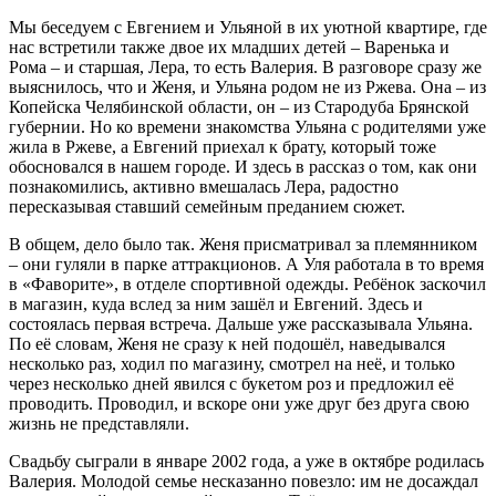
Мы беседуем с Евгением и Ульяной в их уютной квартире, где
нас встретили также двое их младших детей – Варенька и
Рома – и старшая, Лера, то есть Валерия. В разговоре сразу же
выяснилось, что и Женя, и Ульяна родом не из Ржева. Она – из
Копейска Челябинской области, он – из Стародуба Брянской
губернии. Но ко времени знакомства Ульяна с родителями уже
жила в Ржеве, а Евгений приехал к брату, который тоже
обосновался в нашем городе. И здесь в рассказ о том, как они
познакомились, активно вмешалась Лера, радостно
пересказывая ставший семейным преданием сюжет.
В общем, дело было так. Женя присматривал за племянником
– они гуляли в парке аттракционов. А Уля работала в то время
в «Фаворите», в отделе спортивной одежды. Ребёнок заскочил
в магазин, куда вслед за ним зашёл и Евгений. Здесь и
состоялась первая встреча. Дальше уже рассказывала Ульяна.
По её словам, Женя не сразу к ней подошёл, наведывался
несколько раз, ходил по магазину, смотрел на неё, и только
через несколько дней явился с букетом роз и предложил её
проводить. Проводил, и вскоре они уже друг без друга свою
жизнь не представляли.
Свадьбу сыграли в январе 2002 года, а уже в октябре родилась
Валерия. Молодой семье несказанно повезло: им не досаждал