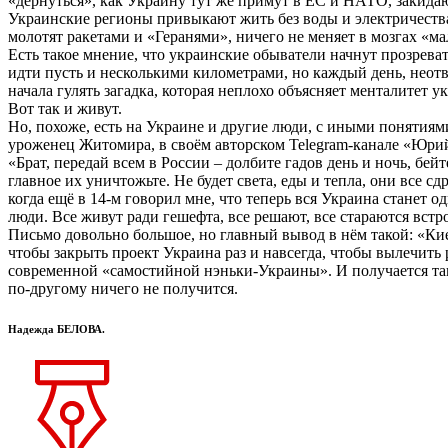
«дёрнуться», как Украину тут же примут в ЕС и НАТО, закида
Украинские регионы привыкают жить без воды и электричества,
молотят ракетами и «Геранями», ничего не меняет в мозгах «м
Есть такое мнение, что украинские обыватели начнут прозреват
идти пусть и несколькими километрами, но каждый день, неотвр
начала гулять загадка, которая неплохо объясняет менталитет 
Вот так и живут.
Но, похоже, есть на Украине и другие люди, с иными понятиям
уроженец Житомира, в своём авторском Telegram-канале «Юрий
«Брат, передай всем в России – долбите гадов день и ночь, бе
главное их уничтожьте. Не будет света, еды и тепла, они все 
когда ещё в 14-м говорил мне, что теперь вся Украина станет
люди. Все живут ради гешефта, все решают, все стараются встр
Письмо довольно большое, но главный вывод в нём такой: «Кие
чтобы закрыть проект Украина раз и навсегда, чтобы вылечить
современной «самостийной нэньки-Украины». И получается так 
по-другому ничего не получится.
Надежда БЕЛОВА.