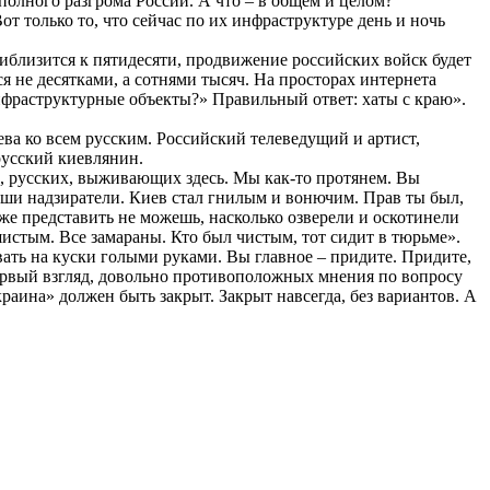
олного разгрома России. А что – в общем и целом?
 только то, что сейчас по их инфраструктуре день и ночь
риблизится к пятидесяти, продвижение российских войск будет
я не десятками, а сотнями тысяч. На просторах интернета
 инфраструктурные объекты?» Правильный ответ: хаты с краю».
ева ко всем русским. Российский телеведущий и артист,
русский киевлянин.
нас, русских, выживающих здесь. Мы как-то протянем. Вы
 наши надзиратели. Киев стал гнилым и вонючим. Прав ты был,
аже представить не можешь, насколько озверели и оскотинели
шистым. Все замараны. Кто был чистым, тот сидит в тюрьме».
вать на куски голыми руками. Вы главное – придите. Придите,
 первый взгляд, довольно противоположных мнения по вопросу
аина» должен быть закрыт. Закрыт навсегда, без вариантов. А