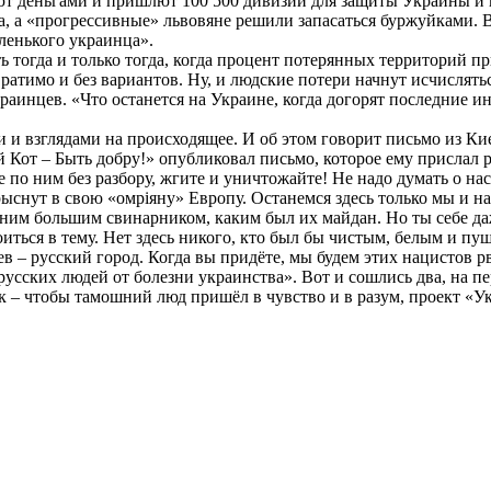
ют деньгами и пришлют 100 500 дивизий для защиты Украины и п
 а «прогрессивные» львовяне решили запасаться буржуйками. Вот
аленького украинца».
ь тогда и только тогда, когда процент потерянных территорий п
атимо и без вариантов. Ну, и людские потери начнут исчислятьс
украинцев. «Что останется на Украине, когда догорят последние
и и взглядами на происходящее. И об этом говорит письмо из Ки
 Кот – Быть добру!» опубликовал письмо, которое ему прислал 
йте по ним без разбору, жгите и уничтожайте! Не надо думать о 
сдрыснут в свою «омрiяну» Европу. Останемся здесь только мы и
 одним большим свинарником, каким был их майдан. Но ты себе д
оиться в тему. Нет здесь никого, кто был бы чистым, белым и пу
в – русский город. Когда вы придёте, мы будем этих нацистов р
 русских людей от болезни украинства». Вот и сошлись два, на
– чтобы тамошний люд пришёл в чувство и в разум, проект «Укр