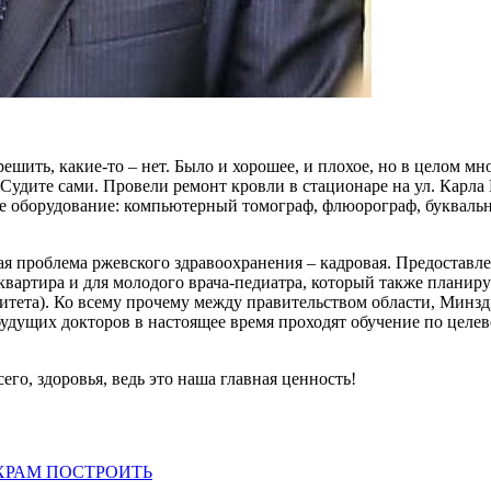
ть, какие-то – нет. Было и хорошее, и плохое, но в целом мно
удите сами. Провели ремонт кровли в стационаре на ул. Карла 
ое оборудование: компьютерный томограф, флюорограф, букваль
вая проблема ржевского здравоохранения – кадровая. Предоставл
квартира и для молодого врача-педиатра, который также планируе
итета). Ко всему прочему между правительством области, Минзд
дущих докторов в настоящее время проходят обучение по целево
его, здоровья, ведь это наша главная ценность!
 ХРАМ ПОСТРОИТЬ