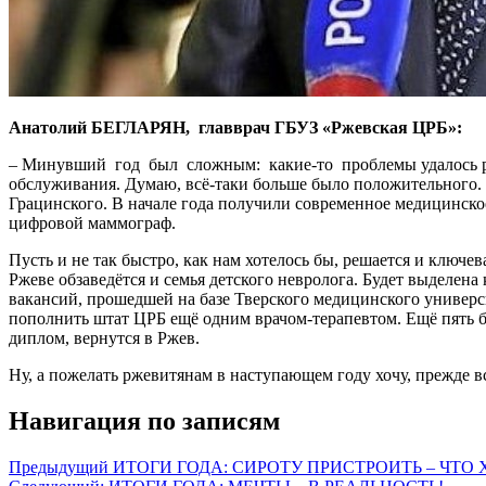
Анатолий БЕГЛАРЯН, главврач ГБУЗ «Ржевская ЦРБ»:
– Минувший год был сложным: какие-то проблемы удалось реши
обслуживания. Думаю, всё-таки больше было положительного. С
Грацинского. В начале года получили современное медицинск
цифровой маммограф.
Пусть и не так быстро, как нам хотелось бы, решается и ключе
Ржеве обзаведётся и семья детского невролога. Будет выделена 
вакансий, прошедшей на базе Тверского медицинского универс
пополнить штат ЦРБ ещё одним врачом-терапевтом. Ещё пять бу
диплом, вернутся в Ржев.
Ну, а пожелать ржевитянам в наступающем году хочу, прежде вс
Навигация по записям
Предыдущий
ИТОГИ ГОДА: СИРОТУ ПРИСТРОИТЬ – ЧТО