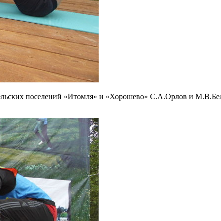
льских поселений «Итомля» и «Хорошево» С.А.Орлов и М.В.Бело