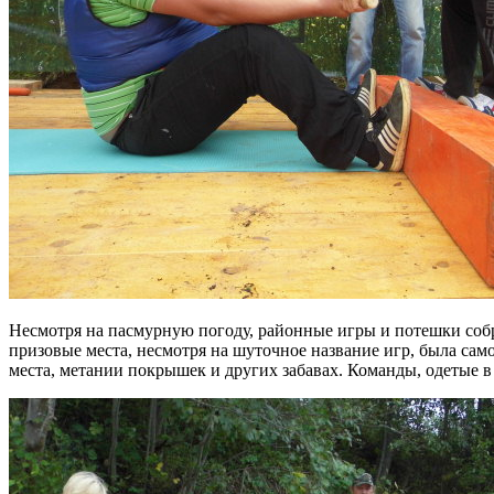
Несмотря на пасмурную погоду, районные игры и потешки собра
призовые места, несмотря на шуточное название игр, была сам
места, метании покрышек и других забавах. Команды, одетые 