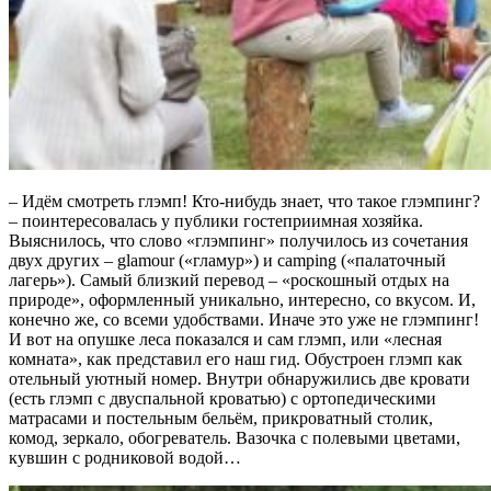
– Идём смотреть глэмп! Кто-нибудь знает, что такое глэмпинг?
– поинтересовалась у публики гостеприимная хозяйка.
Выяснилось, что слово «глэмпинг» получилось из сочетания
двух других – glamour («гламур») и camping («палаточный
лагерь»). Самый близкий перевод – «роскошный отдых на
природе», оформленный уникально, интересно, со вкусом. И,
конечно же, со всеми удобствами. Иначе это уже не глэмпинг!
И вот на опушке леса показался и сам глэмп, или «лесная
комната», как представил его наш гид. Обустроен глэмп как
отельный уютный номер. Внутри обнаружились две кровати
(есть глэмп с двуспальной кроватью) с ортопедическими
матрасами и постельным бельём, прикроватный столик,
комод, зеркало, обогреватель. Вазочка с полевыми цветами,
кувшин с родниковой водой…