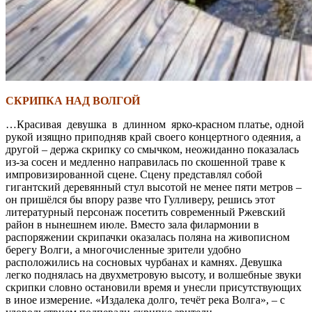
СКРИПКА НАД ВОЛГОЙ
…Красивая девушка в длинном ярко-красном платье, одной
рукой изящно приподняв край своего концертного одеяния, а
другой – держа скрипку со смычком, неожиданно показалась
из-за сосен и медленно направилась по скошенной траве к
импровизированной сцене. Сцену представлял собой
гигантский деревянный стул высотой не менее пяти метров –
он пришёлся бы впору разве что Гулливеру, решись этот
литературный персонаж посетить современный Ржевский
район в нынешнем июле. Вместо зала филармонии в
распоряжении скрипачки оказалась поляна на живописном
берегу Волги, а многочисленные зрители удобно
расположились на сосновых чурбанах и камнях. Девушка
легко поднялась на двухметровую высоту, и волшебные звуки
скрипки словно остановили время и унесли присутствующих
в иное измерение. «Издалека долго, течёт река Волга», – с